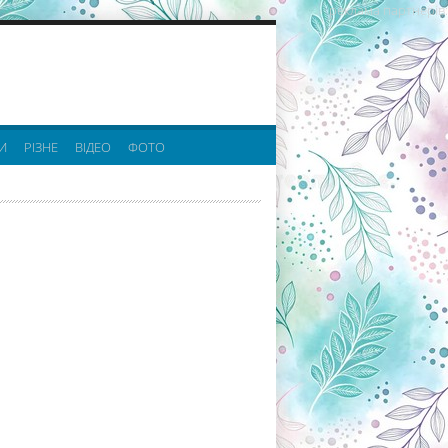
реклама партнерів:
И
РІЗНЕ
ВІДЕО
ФОТО