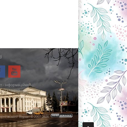
і
т - інформаційно-
міста Чернігова.
ернігівський Формат © 2007-2026
.
.