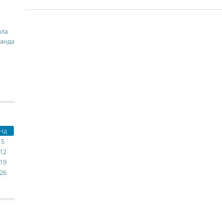
ала
манда
Нд
5
12
19
26