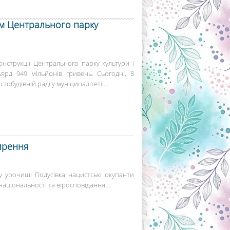
м Центрального парку
нструкції Центрального парку культури і
ьярд 949 мільйонів гривень. Сьогодні, 8
тобудівній раді у муніципалітеті....
мирення
 урочищі Подусівка нацистські окупанти
національності та віросповідання....