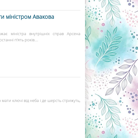
и міністром Авакова
ажає міністра внутрішніх справ Арсена
танні п’ять років....
 мати ключі від неба і де шерсть стрижуть,