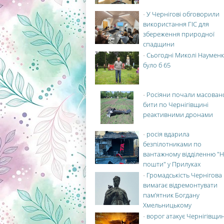
-
У Чернігові обговорили
використання ГІС для
збереження природної
спадщини
-
Сьогодні Миколі Науменк
було б 65
-
Росіяни почали масован
бити по Чернігівщині
реактивними дронами
-
росія вдарила
безпілотниками по
вантажному відділенню "Н
пошти" у Прилуках
-
Громадськість Чернігова
вимагає відремонтувати
пам’ятник Богдану
Хмельницькому
-
ворог атакує Чернігівщи