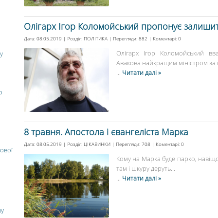
Олігарх Ігор Коломойський пропонує залишит
Дата: 08.05.2019 | Розділ:
ПОЛІТИКА
| Перегляди: 882 | Коментарі:
0
Олігарх Ігор Коломойський вв
у
Авакова найкращим міністром за ос
...
Читати далі »
о
8 травня. Апостола і євангеліста Марка
Дата: 08.05.2019 | Розділ:
ЦІКАВИНКИ
| Перегляди: 708 | Коментарі:
0
ової
Кому на Марка буде парко, навіщо
там і шкуру деруть...
...
Читати далі »
ну