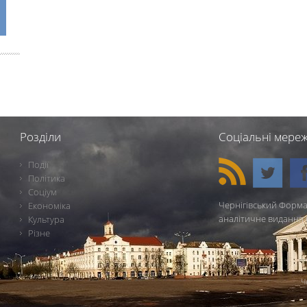
Розділи
Соціальні мереж
Події
Політика
Соціум
Чернігівський Форма
Економіка
аналітичне видання 
Культура
Різне
Ч