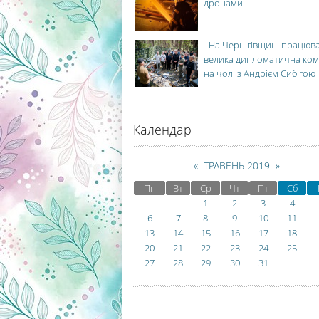
дронами
-
На Чернігівщині працюв
велика дипломатична ко
на чолі з Андрієм Сибігою
Календар
«
ТРАВЕНЬ 2019
»
Пн
Вт
Ср
Чт
Пт
Сб
1
2
3
4
6
7
8
9
10
11
13
14
15
16
17
18
20
21
22
23
24
25
27
28
29
30
31