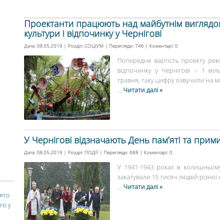
Проектанти працюють над майбутнім виглядо
культури і відпочинку у Чернігові
Дата: 08.05.2019 | Розділ:
СОЦІУМ
| Перегляди: 746 | Коментарі:
0
Попередня вартість проекту реко
відпочинку у Чернігові – 1 міл
травня, таку цифру озвучили на міс
...
Читати далі »
У Чернігові відзначають День пам’яті та при
Дата: 08.05.2019 | Розділ:
ПОДІЇ
| Перегляди: 688 | Коментарі:
0
У 1941-1943 роках в колишньому
закатували 15 тисяч людей різної 
...
Читати далі »
вято
го у