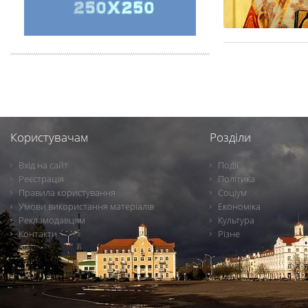
Користувачам
Розділи
Вхід на сайт
Події
Реєстрація
Політика
Правила користування
Соціум
Умови використання матеріалів
Економіка
Рекламодавцям
Культура
Контакти
Різне