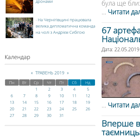
дронами
була ще близ
...
Читати дал
-
На Чернігівщині працювала
велика дипломатична команда
67 артефа
на чолі з Андрієм Сибігою
Національ
Дата: 22.05.2019
Календар
«
ТРАВЕНЬ 2019
»
Пн
Вт
Ср
Чт
Пт
Сб
Нд
1
2
3
4
5
6
7
8
9
10
11
12
13
14
15
16
17
18
19
...
Читати дал
20
21
22
23
24
25
26
27
28
29
30
31
Вперше в 
таємниць