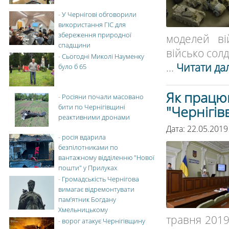
-
У Чернігові обговорили
використання ГІС для
збереження природної
моделей ві
спадщини
військо солда
-
Сьогодні Миколі Науменку
...
Читати дал
було б 65
Як працю
-
Росіяни почали масовано
бити по Чернігівщині
"Чернігів
реактивними дронами
Дата: 22.05.2019
-
росія вдарила
безпілотниками по
вантажному відділенню "Нової
пошти" у Прилуках
-
Громадськість Чернігова
вимагає відремонтувати
пам’ятник Богдану
Хмельницькому
травня 2019
-
ворог атакує Чернігівщину