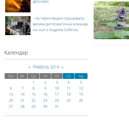
дронами
-
На Чернігівщині працювала
велика дипломатична команда
на чолі з Андрієм Сибігою
Календар
«
ТРАВЕНЬ 2019
»
Пн
Вт
Ср
Чт
Пт
Сб
Нд
1
2
3
4
5
6
7
8
9
10
11
12
13
14
15
16
17
18
19
20
21
22
23
24
25
26
27
28
29
30
31