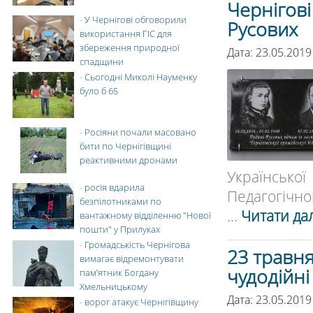
Чернігові
-
У Чернігові обговорили
Русових
використання ГІС для
збереження природної
Дата: 23.05.2019
спадщини
-
Сьогодні Миколі Науменку
було б 65
-
Росіяни почали масовано
бити по Чернігівщині
реактивними дронами
Української
-
росія вдарила
Педагогічног
безпілотниками по
...
Читати дал
вантажному відділенню "Нової
пошти" у Прилуках
-
Громадськість Чернігова
23 травня
вимагає відремонтувати
чудодійні
пам’ятник Богдану
Хмельницькому
Дата: 23.05.2019
-
ворог атакує Чернігівщину