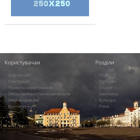
Користувачам
Розділи
Вхід на сайт
Події
Реєстрація
Політика
Правила користування
Соціум
Умови використання матеріалів
Економіка
Рекламодавцям
Культура
Контакти
Різне