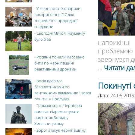
-
У Чернігові обговорили
використання ГІС для
збереження природної
спадщини
-
Сьогодні Миколі Науменку
було б 65
наприкінці 
проблемою 
-
Росіяни почали масовано
звернувся до
бити по Чернігівщині
...
Читати дал
реактивними дронами
-
росія вдарила
Покинуті 
безпілотниками по
вантажному відділенню "Нової
Дата: 24.05.2019
пошти" у Прилуках
-
Громадськість Чернігова
вимагає відремонтувати
пам’ятник Богдану
Хмельницькому
-
ворог атакує Чернігівщину