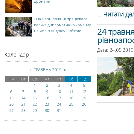
дронами
...
Читати дал
-
На Чернігівщині працювала
велика дипломатична команда
24 травня
на чолі з Андрієм Сибігою
рівноапо
Дата: 24.05.2019
Календар
«
ТРАВЕНЬ 2019
»
Пн
Вт
Ср
Чт
Пт
Сб
Нд
1
2
3
4
5
6
7
8
9
10
11
12
13
14
15
16
17
18
19
20
21
22
23
24
25
26
27
28
29
30
31