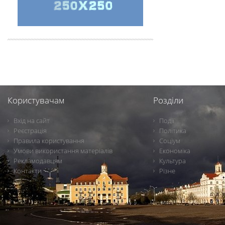
Користувачам
Розділи
Вхід на сайт
Події
Реєстрація
Політика
Правила користування
Соціум
Умови використання матеріалів
Економіка
Рекламодавцям
Культура
Контакти
Різне