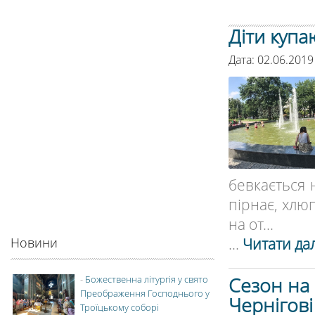
Діти купа
Дата: 02.06.2019
бевкається н
пірнає, хлю
на от...
...
Читати дал
Новини
Сезон на 
-
Божественна літургія у свято
Преображення Господнього у
Чернігові
Троїцькому соборі