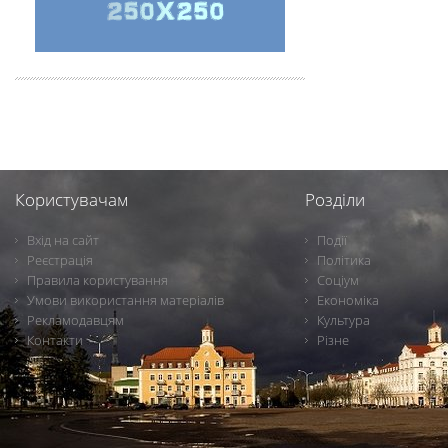
Користувачам
Розділи
Вхід на сайт
Події
Реєстрація
Політика
Правила користування
Соціум
Умови використання матеріалів
Економіка
Рекламодавцям
Культура
Контакти
Різне