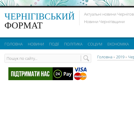
ЧЕРНІГІВСЬКИЙ
Актуальні новини Чернігов
Новини Чернігівщини
ФОРМАТ
ГОЛОВНА
НОВИНИ
ПОДІЇ
ПОЛІТИКА
СОЦІУМ
ЕКОНОМІКА
Головна
»
2019
»
Че