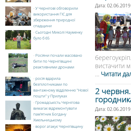
Дата: 02.06.2019
-
У Чернігові обговорили
використання ГІС для
збереження природної
спадщини
-
Сьогодні Миколі Науменку
було б 65
-
Росіяни почали масовано
берегоукрі
бити по Чернігівщині
вистачити мі
реактивними дронами
...
Читати дал
-
росія вдарила
безпілотниками по
2 червня
вантажному відділенню "Нової
пошти" у Прилуках
городник
-
Громадськість Чернігова
вимагає відремонтувати
Дата: 02.06.2019
пам’ятник Богдану
Хмельницькому
-
ворог атакує Чернігівщину