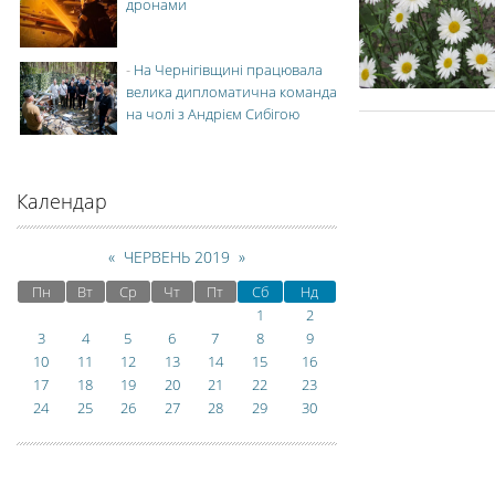
дронами
-
На Чернігівщині працювала
велика дипломатична команда
на чолі з Андрієм Сибігою
Календар
«
ЧЕРВЕНЬ 2019
»
Пн
Вт
Ср
Чт
Пт
Сб
Нд
1
2
3
4
5
6
7
8
9
10
11
12
13
14
15
16
17
18
19
20
21
22
23
24
25
26
27
28
29
30