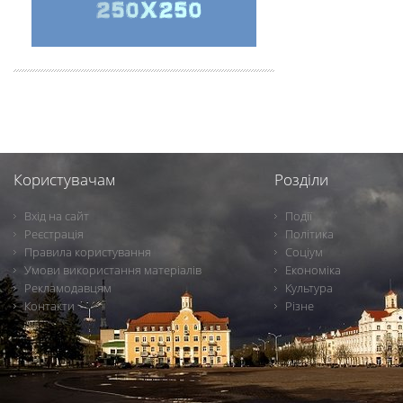
Користувачам
Розділи
Вхід на сайт
Події
Реєстрація
Політика
Правила користування
Соціум
Умови використання матеріалів
Економіка
Рекламодавцям
Культура
Контакти
Різне