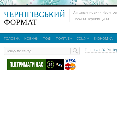
ЧЕРНІГІВСЬКИЙ
Актуальні новини Чернігов
Новини Чернігівщини
ФОРМАТ
ГОЛОВНА
НОВИНИ
ПОДІЇ
ПОЛІТИКА
СОЦІУМ
ЕКОНОМІКА
Головна
»
2019
»
Че