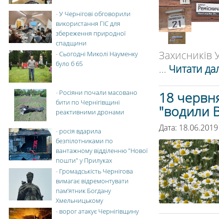
-
У Чернігові обговорили
використання ГІС для
збереження природної
спадщини
Захисників У
-
Сьогодні Миколі Науменку
було б 65
...
Читати дал
-
Росіяни почали масовано
18 червня
бити по Чернігівщині
"водили 
реактивними дронами
Дата: 18.06.201
-
росія вдарила
безпілотниками по
вантажному відділенню "Нової
пошти" у Прилуках
-
Громадськість Чернігова
вимагає відремонтувати
пам’ятник Богдану
Хмельницькому
-
ворог атакує Чернігівщину