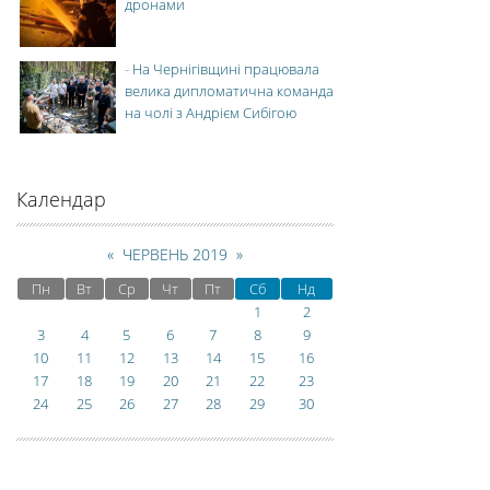
дронами
-
На Чернігівщині працювала
велика дипломатична команда
на чолі з Андрієм Сибігою
Календар
«
ЧЕРВЕНЬ 2019
»
Пн
Вт
Ср
Чт
Пт
Сб
Нд
1
2
3
4
5
6
7
8
9
10
11
12
13
14
15
16
17
18
19
20
21
22
23
24
25
26
27
28
29
30