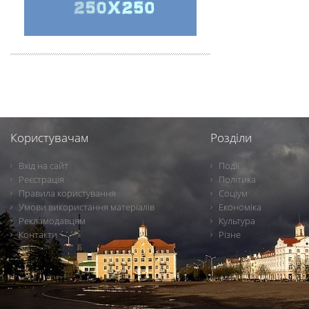
Користувачам
Розділи
Вхід на сайт
Події
Реєстрація
Політика
Правила користування
Соціум
Умови використання матеріалів
Економіка
Рекламодавцям
Культура
Контакти
Різне