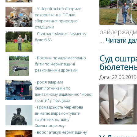
-
У Чернігові обговорили
використання ГІС для
збереження природної
спадщини
райдержадмін
-
Сьогодні Миколі Науменку
...
Читати дал
було б 65
Суд оштра
-
Росіяни почали масовано
бити по Чернігівщині
бюлетень
реактивними дронами
Дата: 27.06.2019
-
росія вдарила
безпілотниками по
вантажному відділенню "Нової
пошти" у Прилуках
-
Громадськість Чернігова
вимагає відремонтувати
пам’ятник Богдану
Хмельницькому
-
ворог атакує Чернігівщину