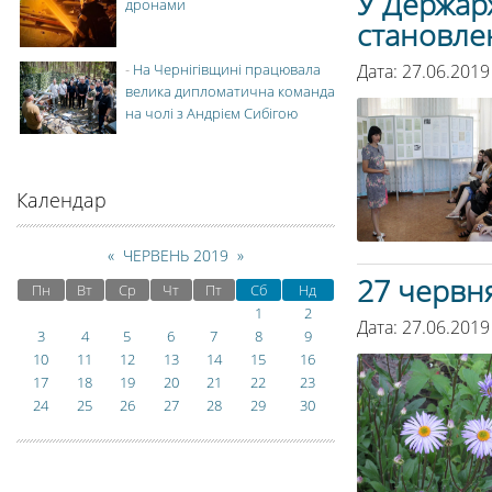
У Держарх
дронами
становле
Дата: 27.06.2019
-
На Чернігівщині працювала
велика дипломатична команда
на чолі з Андрієм Сибігою
Календар
«
ЧЕРВЕНЬ 2019
»
27 червн
Пн
Вт
Ср
Чт
Пт
Сб
Нд
1
2
Дата: 27.06.2019
3
4
5
6
7
8
9
10
11
12
13
14
15
16
17
18
19
20
21
22
23
24
25
26
27
28
29
30