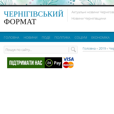
ЧЕРНІГІВСЬКИЙ
Актуальні новини Чернігов
Новини Чернігівщини
ФОРМАТ
ГОЛОВНА
НОВИНИ
ПОДІЇ
ПОЛІТИКА
СОЦІУМ
ЕКОНОМІКА
Головна
»
2019
»
Че