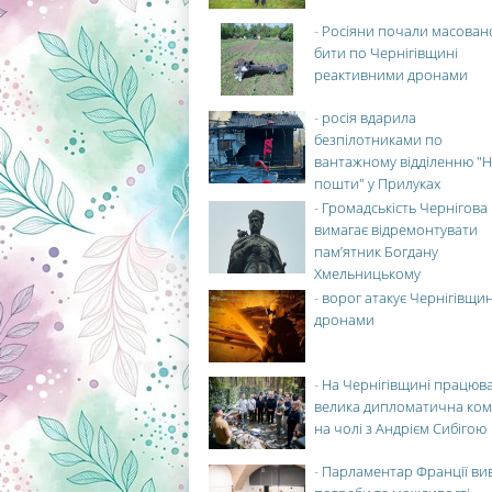
-
Росіяни почали масован
бити по Чернігівщині
реактивними дронами
-
росія вдарила
безпілотниками по
вантажному відділенню "Н
пошти" у Прилуках
-
Громадськість Чернігова
вимагає відремонтувати
пам’ятник Богдану
Хмельницькому
-
ворог атакує Чернігівщи
дронами
-
На Чернігівщині працюв
велика дипломатична ко
на чолі з Андрієм Сибігою
-
Парламентар Франції ви