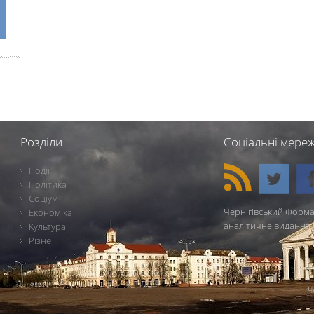
Розділи
Соціальні мереж
Події
Політика
Соціум
Чернігівський Форма
Економіка
аналітичне видання 
Культура
Різне
Ч