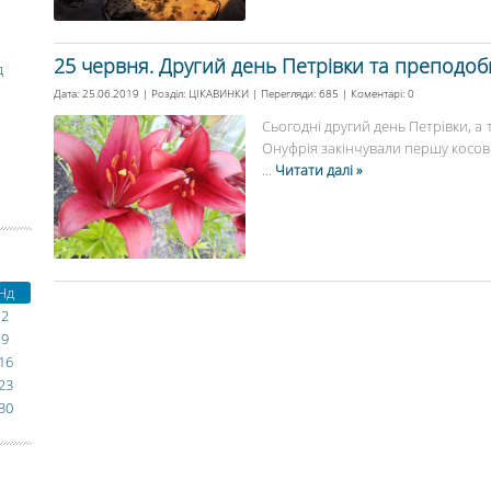
25 червня. Другий день Петрівки та преподо
д
Дата: 25.06.2019 | Розділ:
ЦІКАВИНКИ
| Перегляди: 685 | Коментарі:
0
Сьогодні другий день Петрівки, а
Онуфрія закінчували першу косови
...
Читати далі »
Нд
2
9
16
23
30