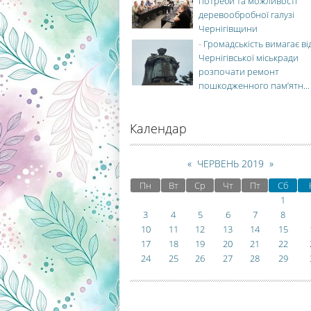
потреби та можливості
деревообробної галузі
Чернігівщини
-
Громадськість вимагає ві
Чернігівської міськради
розпочати ремонт
пошкодженного пам’ятн...
Календар
«
ЧЕРВЕНЬ 2019
»
Пн
Вт
Ср
Чт
Пт
Сб
1
3
4
5
6
7
8
10
11
12
13
14
15
17
18
19
20
21
22
24
25
26
27
28
29