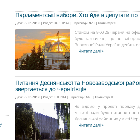
Парламентські вибори. Хто йде в депутати по 
Дата: 25.06.2019 | Розділ:
ПОЛІТИКА
| Перегляди: 823 | Коментарі:
0
Станом на 9.00 25 червня на офіц
було зазначено, що по виборчо
Верховної Ради України дев’ять осіб
...
Читати далі »
Питання Деснянської та Новозаводської райо
звертається до чернігівців
Дата: 25.06.2019 | Розділ:
СОЦІУМ
| Перегляди: 643 | Коментарі:
0
Як відомо, у проекті порядку де
міської ради було питання про 
Деснянської районних у місті Черні
у
...
Читати далі »