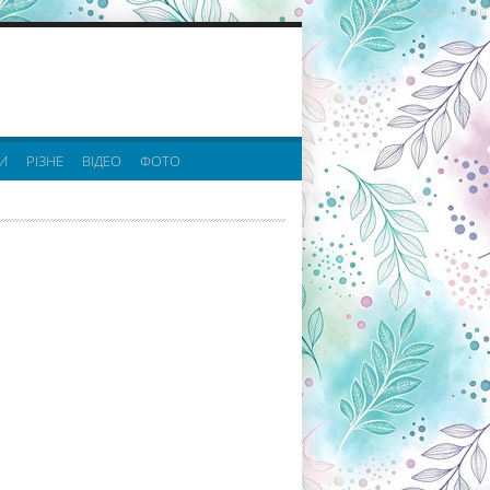
реклама партнерів:
И
РІЗНЕ
ВІДЕО
ФОТО