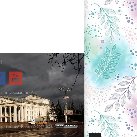
і
т - інформаційно-
міста Чернігова.
ернігівський Формат © 2007-2026
.
.