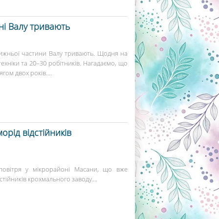
ні Валу тривають
нижньої частини Валу тривають. Щодня на
хніки та 20–30 робітників. Нагадаємо, що
гом двох років....
орід відстійників
 повітря у мікрорайоні Масани, що вже
тійників крохмального заводу....