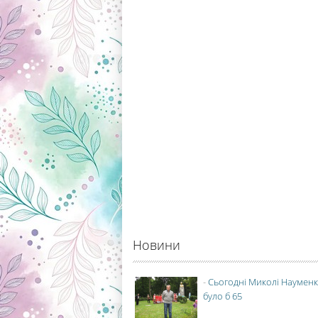
Новини
-
Сьогодні Миколі Науменк
було б 65