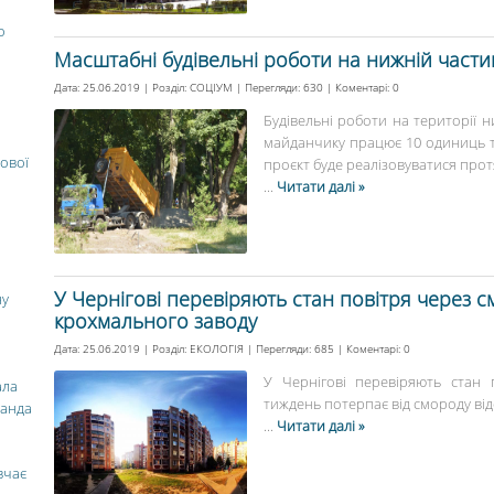
о
Масштабні будівельні роботи на нижній части
Дата: 25.06.2019 | Розділ:
СОЦІУМ
| Перегляди: 630 | Коментарі:
0
Будівельні роботи на території 
майданчику працює 10 одиниць те
ової
проєкт буде реалізовуватися протя
...
Читати далі »
У Чернігові перевіряють стан повітря через см
ну
крохмального заводу
Дата: 25.06.2019 | Розділ:
ЕКОЛОГІЯ
| Перегляди: 685 | Коментарі:
0
У Чернігові перевіряють стан
ала
тиждень потерпає від смороду відс
манда
...
Читати далі »
вчає