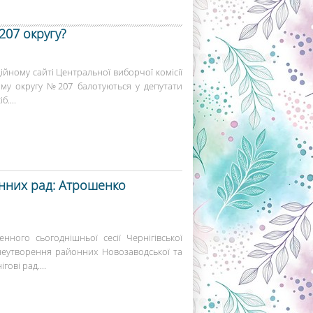
207 округу?
ійному сайті Центральної виборчої комісії
му округу №207 балотуються у депутати
....
нних рад: Атрошенко
нного сьогоднішньої сесії Чернігівської
неутворення районних Новозаводської та
гові рад....