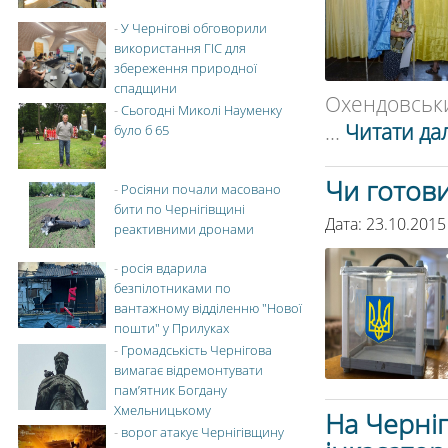
-
У Чернігові обговорили
використання ГІС для
збереження природної
спадщини
Охендовський
-
Сьогодні Миколі Науменку
...
Читати дал
було б 65
Чи готов
-
Росіяни почали масовано
бити по Чернігівщині
Дата: 23.10.2015
реактивними дронами
-
росія вдарила
безпілотниками по
вантажному відділенню "Нової
пошти" у Прилуках
-
Громадськість Чернігова
вимагає відремонтувати
пам’ятник Богдану
Хмельницькому
На Черніг
-
ворог атакує Чернігівщину