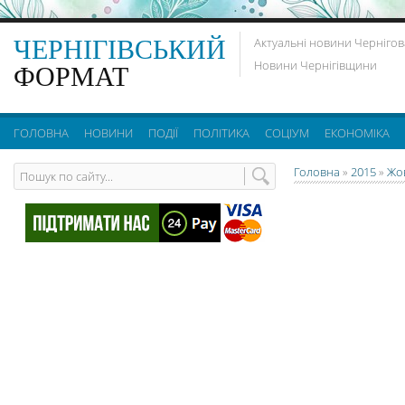
ЧЕРНІГІВСЬКИЙ
Актуальні новини Чернігов
Новини Чернігівщини
ФОРМАТ
ГОЛОВНА
НОВИНИ
ПОДІЇ
ПОЛІТИКА
СОЦІУМ
ЕКОНОМІКА
Головна
»
2015
»
Жо