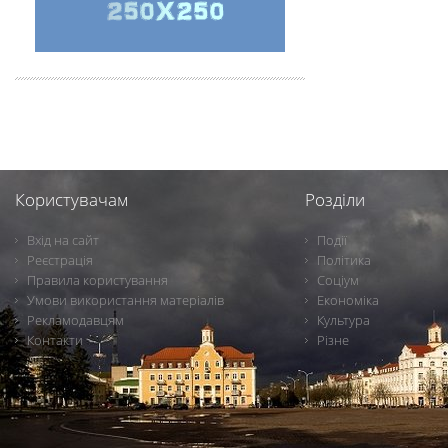
Користувачам
Розділи
Вхід на сайт
Події
Реєстрація
Політика
Правила користування
Соціум
Умови використання матеріалів
Економіка
Рекламодавцям
Культура
Контакти
Різне