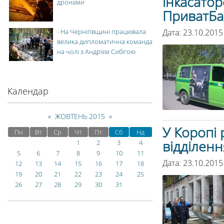
інкасатор
дронами
ПриватБа
Дата: 23.10.2015
-
На Чернігівщині працювала
велика дипломатична команда
на чолі з Андрієм Сибігою
Календар
«
ЖОВТЕНЬ 2015
»
У Коропі 
Пн
Вт
Ср
Чт
Пт
Сб
Нд
відділенн
1
2
3
4
5
6
7
8
9
10
11
Дата: 23.10.2015
12
13
14
15
16
17
18
19
20
21
22
23
24
25
26
27
28
29
30
31