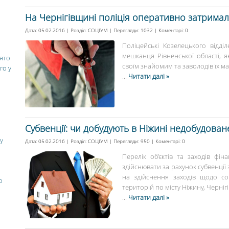
На Чернігівщині поліція оперативно затримал
Дата: 05.02.2016 | Розділ:
СОЦІУМ
| Перегляди: 1032 | Коментарі:
0
Поліцейські Козелецького відді
мешканця Рівненської області,
вято
своїм знайомим та заволодів їх ма
го у
...
Читати далі »
Субвенції: чи добудують в Ніжині недобудован
у
Дата: 05.02.2016 | Розділ:
СОЦІУМ
| Перегляди: 950 | Коментарі:
0
Перелік об’єктів та заходів фін
здійснювати за рахунок субвенці
на здійснення заходів щодо со
о
територій по місту Ніжину, Чернігів
...
Читати далі »