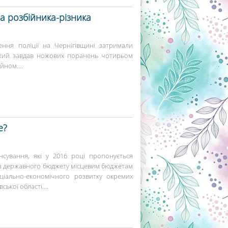
а розбійника-різника
лення поліції на Чернігівщині затримали
 який завдав ножових поранень чотирьом
йном....
е?
ансування, які у 2016 році пропонується
ї з державного бюджету місцевим бюджетам
ціально-економічного розвитку окремих
ської області....