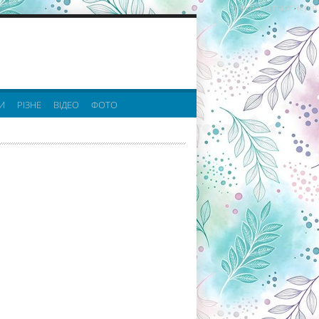
реклама партнерів:
И
РІЗНЕ
ВІДЕО
ФОТО