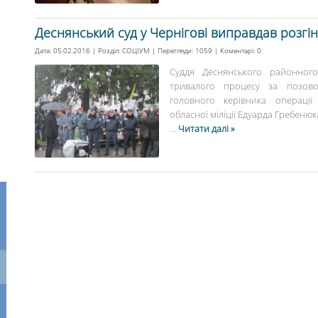
Деснянський суд у Чернігові виправдав розгі
Дата: 05.02.2016 | Розділ:
СОЦІУМ
| Перегляди: 1059 | Коментарі:
0
Суддя Деснянського районного
тривалого процесу за позово
головного керівника операції
обласної міліції Едуарда Гребенюка
...
Читати далі »