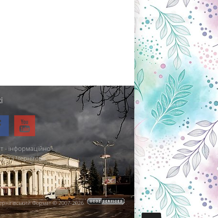
і
т - інформаційно-
міста Чернігова.
ернігівський Формат © 2007-2026
.
.