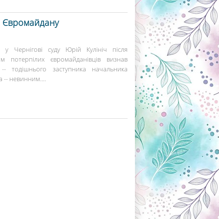
н Євромайдану
 у Чернігові суду Юрій Кулініч після
м потерпілих євромайданівців визнав
 -- тодішнього заступника начальника
 -- невинним....