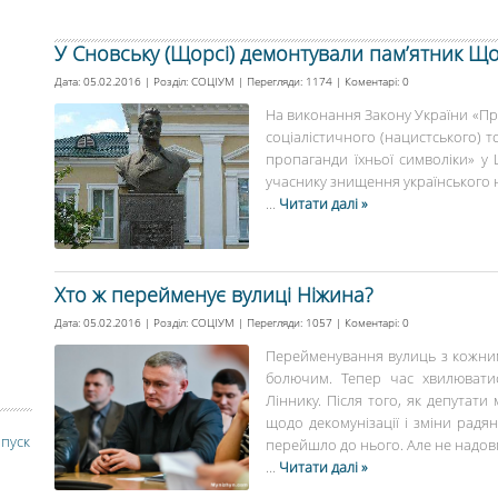
У Сновську (Щорсі) демонтували пам’ятник Щ
Дата: 05.02.2016 | Розділ:
СОЦІУМ
| Перегляди: 1174 | Коментарі:
0
На виконання Закону України «Пр
соціалістичного (нацистського) т
пропаганди їхньої символіки» у
учаснику знищення українського н
...
Читати далі »
Хто ж перейменує вулиці Ніжина?
Дата: 05.02.2016 | Розділ:
СОЦІУМ
| Перегляди: 1057 | Коментарі:
0
Перейменування вулиць з кожним
болючим. Тепер час хвилювати
Ліннику. Після того, як депутати
щодо декомунізації і зміни радян
ипуск
перейшло до нього. Але не надовг
...
Читати далі »