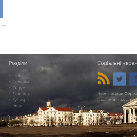
Розділи
Соціальні мереж
Події
Політика
Соціум
Чернігівський Форма
Економіка
аналітичне видання 
Культура
Різне
Ч