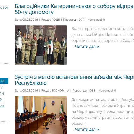
Благодійники Катерининського собору відправ
ової
50-ту допомогу
Дата: 05.02.2016 | Розділ:
ПОДІЇ
| Перегляди: 974 | Коментарі:
0
Волонтери Катерининського собо
для наших бійців. Це вже ювілейн
боронить нас від ворога на Сході У
...
Читати далі »
Зустріч з метою встановлення зв’язків між Че
Нд
Республікою
7
Дата: 05.02.2016 | Розділ:
ЕКОНОМІКА
| Перегляди: 1083 | Коментарі:
0
14
Дипломатична делегація Респуб
21
Повноважним Послом в Україні па
28
на Чернігівщину. Перед наочним
облдержадміністрації відбулася о
області....
...
Читати далі »