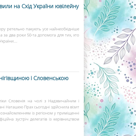
или на Схід України ювілейну
ру ретельно пакують усе найнеобхідніше
а за два роки 50-та допомога для тих, хто
країни....
рнігівщиною і Словенською
ліки Словенія на чолі з Надзвичайним і
ні Наташею Прах сьогодні здійснила візит
 ознайомленням із регіоном у приміщенні
фіційна зустріч делегатів із керівництвом