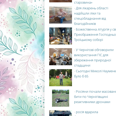
старовина»
-
Для лікарень області
надійшли ліки та
спецобладнання від
благодійників
-
Божественна літургія у с
Преображення Господньо
Троїцькому соборі
-
У Чернігові обговорили
використання ГІС для
збереження природної
спадщини
-
Сьогодні Миколі Науменк
було б 65
-
Росіяни почали масован
бити по Чернігівщині
реактивними дронами
-
росія вдарила