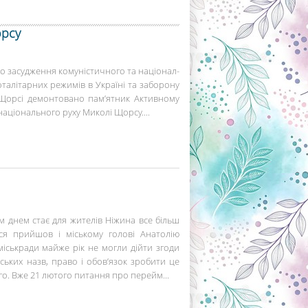
орсу
о засудження комуністичного та націонал-
оталітарних режимів в Україні та заборону
 Щорсі демонтовано пам’ятник Активному
аціонального руху Миколі Щорсу....
 днем стає для жителів Ніжина все більш
ся прийшов і міському голові Анатолію
 міськради майже рік не могли дійти згоди
ських назв, право і обов’язок зробити це
о. Вже 21 лютого питання про перейм...