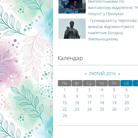
безпілотниками по
вантажному відділенню "Н
пошти" у Прилуках
-
Громадськість Чернігова
вимагає відремонтувати
пам’ятник Богдану
Хмельницькому
Календар
«
ЛЮТИЙ 2016
»
Пн
Вт
Ср
Чт
Пт
Сб
1
2
3
4
5
6
8
9
10
11
12
13
15
16
17
18
19
20
22
23
24
25
26
27
29