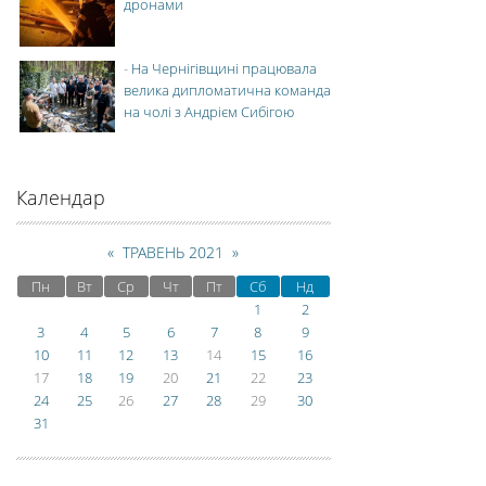
дронами
-
На Чернігівщині працювала
велика дипломатична команда
на чолі з Андрієм Сибігою
Календар
«
ТРАВЕНЬ 2021
»
Пн
Вт
Ср
Чт
Пт
Сб
Нд
1
2
3
4
5
6
7
8
9
10
11
12
13
14
15
16
17
18
19
20
21
22
23
24
25
26
27
28
29
30
31