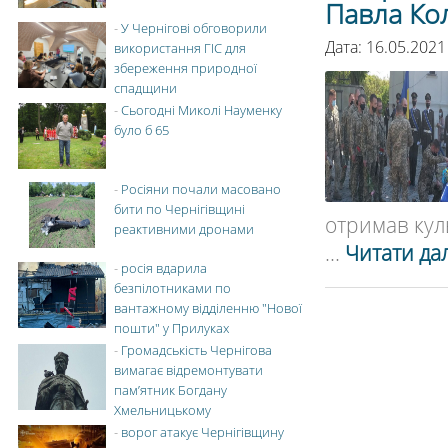
Павла Ко
-
У Чернігові обговорили
Дата: 16.05.2021
використання ГІС для
збереження природної
спадщини
-
Сьогодні Миколі Науменку
було б 65
-
Росіяни почали масовано
бити по Чернігівщині
отримав кул
реактивними дронами
...
Читати дал
-
росія вдарила
безпілотниками по
вантажному відділенню "Нової
пошти" у Прилуках
-
Громадськість Чернігова
вимагає відремонтувати
пам’ятник Богдану
Хмельницькому
-
ворог атакує Чернігівщину