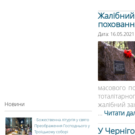
Жалібний 
похованн
Дата: 16.05.2021
масового п
тоталітарн
жалібний захі
Новини
...
Читати дал
-
Божественна літургія у свято
Преображення Господнього у
У Черніго
Троїцькому соборі