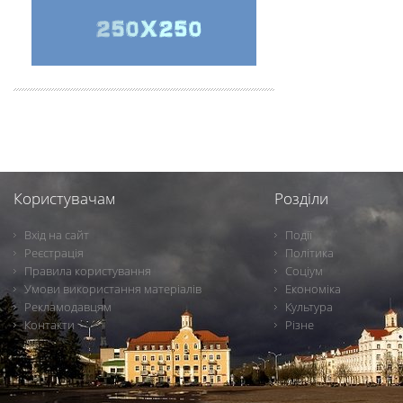
Користувачам
Розділи
Вхід на сайт
Події
Реєстрація
Політика
Правила користування
Соціум
Умови використання матеріалів
Економіка
Рекламодавцям
Культура
Контакти
Різне