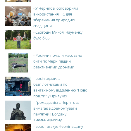
-
У Чернігові обговорили
використання ГІС для
збереження природної
спадщини
-
Сьогодні Миколі Науменку
було б 65
-
Росіяни почали масовано
бити по Чернігівщині
реактивними дронами
-
росія вдарила
безпілотниками по
вантажному відділенню "Нової
пошти" у Прилуках
-
Громадськість Чернігова
вимагає відремонтувати
пам’ятник Богдану
Хмельницькому
-
ворог атакує Чернігівщину