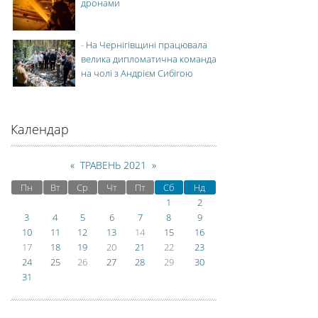
дронами
-
На Чернігівщині працювала
велика дипломатична команда
на чолі з Андрієм Сибігою
Календар
«
ТРАВЕНЬ 2021
»
Пн
Вт
Ср
Чт
Пт
Сб
Нд
1
2
3
4
5
6
7
8
9
10
11
12
13
14
15
16
17
18
19
20
21
22
23
24
25
26
27
28
29
30
31