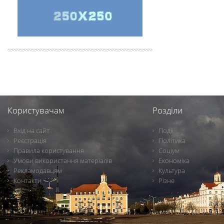
Користувачам
Розділи
Вхід на сайт
Події
Реєстрація
Політика
Правила користування
Соціум
Умови використання матеріалів
Економіка
Рекламодавцям
Культура
Контакти
Різне