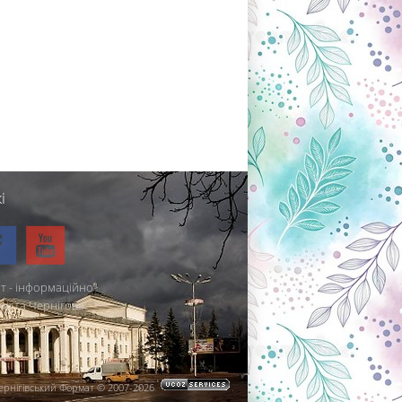
і
т - інформаційно-
міста Чернігова.
ернігівський Формат © 2007-2026
.
.