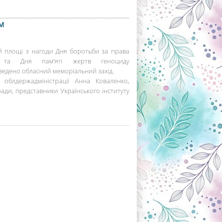
м
ій площі з нагоди Дня боротьби за права
ду та Дня пам’яті жертв геноциду
ведено обласний меморіальний захід.
облдержадміністрації Анна Коваленко,
ради, представники Українського інституту