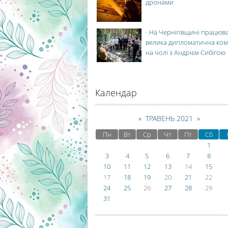
дронами
-
На Чернігівщині працюв
велика дипломатична ко
на чолі з Андрієм Сибігою
Календар
«
ТРАВЕНЬ 2021
»
Пн
Вт
Ср
Чт
Пт
Сб
1
3
4
5
6
7
8
10
11
12
13
14
15
17
18
19
20
21
22
24
25
26
27
28
29
31