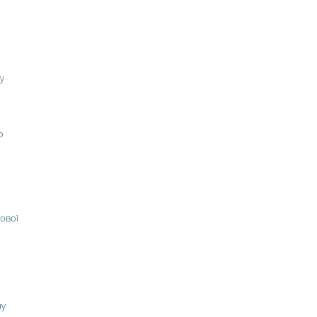
у
о
ової
ну