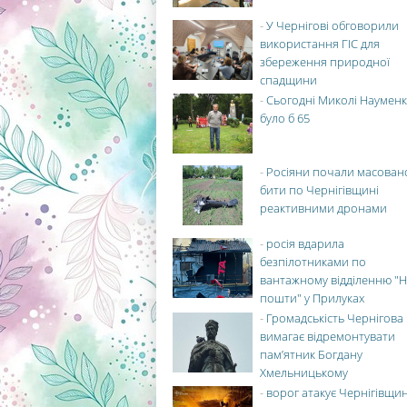
-
У Чернігові обговорили
використання ГІС для
збереження природної
спадщини
-
Сьогодні Миколі Науменк
було б 65
-
Росіяни почали масован
бити по Чернігівщині
реактивними дронами
-
росія вдарила
безпілотниками по
вантажному відділенню "Н
пошти" у Прилуках
-
Громадськість Чернігова
вимагає відремонтувати
пам’ятник Богдану
Хмельницькому
-
ворог атакує Чернігівщи