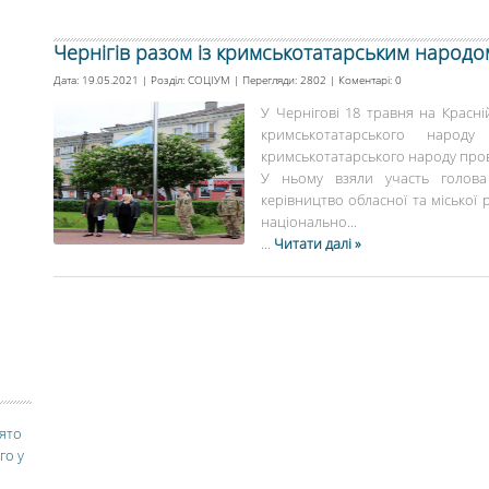
Чернігів разом із кримськотатарським народо
Дата: 19.05.2021 | Розділ:
СОЦІУМ
| Перегляди: 2802 | Коментарі:
0
У Чернігові 18 травня на Красн
кримськотатарського наро
кримськотатарського народу про
У ньому взяли участь голова 
керівництво обласної та міської 
національно...
...
Читати далі »
вято
го у