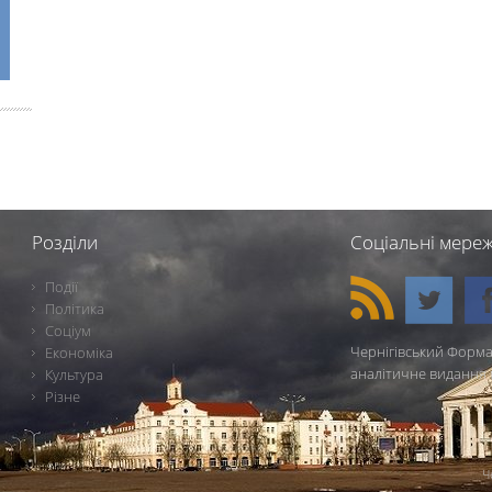
Розділи
Соціальні мереж
Події
Політика
Соціум
Чернігівський Форма
Економіка
аналітичне видання 
Культура
Різне
Ч