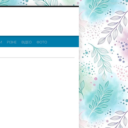
реклама партнерів:
И
РІЗНЕ
ВІДЕО
ФОТО