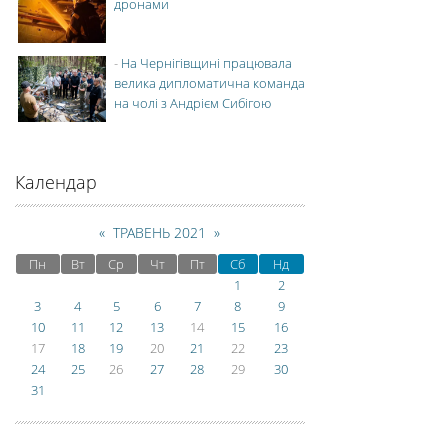
дронами
-
На Чернігівщині працювала
велика дипломатична команда
на чолі з Андрієм Сибігою
Календар
«
ТРАВЕНЬ 2021
»
Пн
Вт
Ср
Чт
Пт
Сб
Нд
1
2
3
4
5
6
7
8
9
10
11
12
13
14
15
16
17
18
19
20
21
22
23
24
25
26
27
28
29
30
31