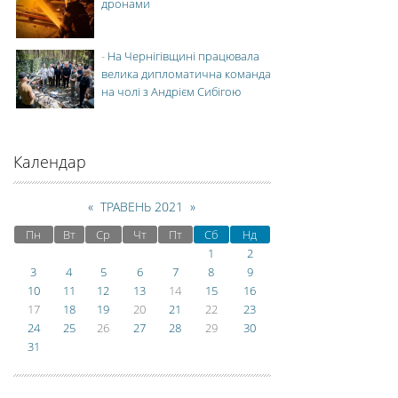
дронами
-
На Чернігівщині працювала
велика дипломатична команда
на чолі з Андрієм Сибігою
Календар
«
ТРАВЕНЬ 2021
»
Пн
Вт
Ср
Чт
Пт
Сб
Нд
1
2
3
4
5
6
7
8
9
10
11
12
13
14
15
16
17
18
19
20
21
22
23
24
25
26
27
28
29
30
31