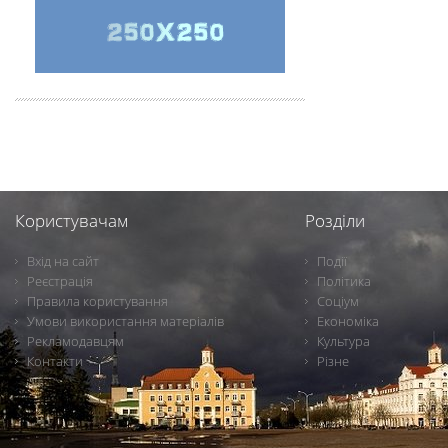
Користувачам
Розділи
Вхід на сайт
Події
Реєстрація
Політика
Правила користування
Соціум
Умови використання матеріалів
Економіка
Рекламодавцям
Культура
Контакти
Різне