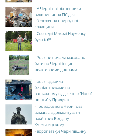
-
У Чернігові обговорили
використання ГІС для
збереження природної
спадщини
-
Сьогодні Миколі Науменку
було б 65
-
Росіяни почали масовано
бити по Чернігівщині
реактивними дронами
-
росія вдарила
безпілотниками по
вантажному відділенню "Нової
пошти" у Прилуках
-
Громадськість Чернігова
вимагає відремонтувати
пам’ятник Богдану
Хмельницькому
-
ворог атакує Чернігівщину