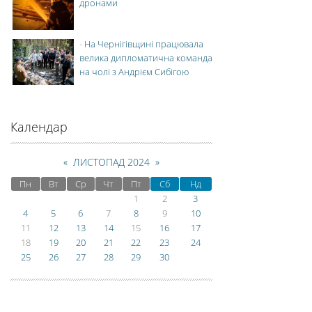
дронами
-
На Чернігівщині працювала
велика дипломатична команда
на чолі з Андрієм Сибігою
Календар
«
ЛИСТОПАД 2024
»
Пн
Вт
Ср
Чт
Пт
Сб
Нд
1
2
3
4
5
6
7
8
9
10
11
12
13
14
15
16
17
18
19
20
21
22
23
24
25
26
27
28
29
30