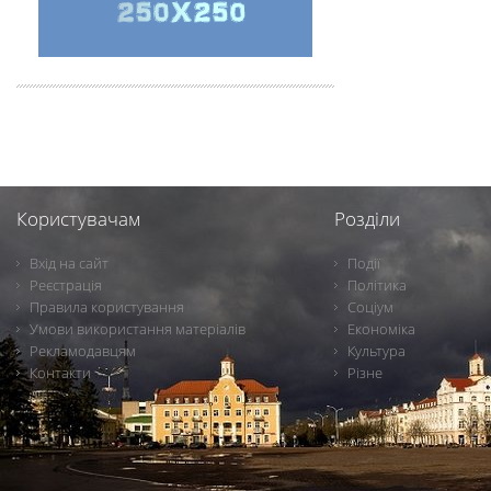
Користувачам
Розділи
Вхід на сайт
Події
Реєстрація
Політика
Правила користування
Соціум
Умови використання матеріалів
Економіка
Рекламодавцям
Культура
Контакти
Різне