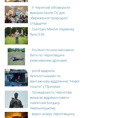
-
У Чернігові обговорили
використання ГІС для
збереження природної
спадщини
-
Сьогодні Миколі Науменку
було б 65
-
Росіяни почали масовано
бити по Чернігівщині
реактивними дронами
-
росія вдарила
безпілотниками по
вантажному відділенню "Нової
пошти" у Прилуках
-
Громадськість Чернігова
вимагає відремонтувати
пам’ятник Богдану
Хмельницькому
-
ворог атакує Чернігівщину