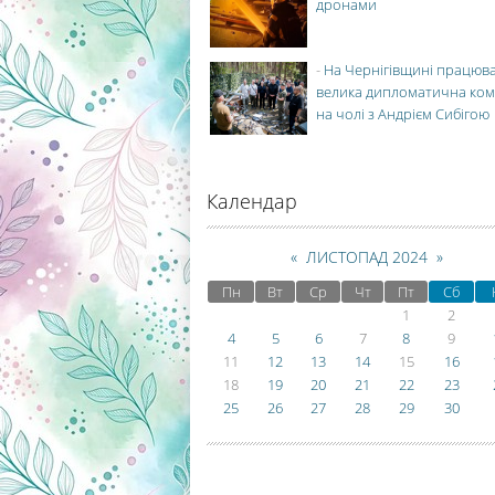
дронами
-
На Чернігівщині працюв
велика дипломатична ко
на чолі з Андрієм Сибігою
Календар
«
ЛИСТОПАД 2024
»
Пн
Вт
Ср
Чт
Пт
Сб
1
2
4
5
6
7
8
9
11
12
13
14
15
16
18
19
20
21
22
23
25
26
27
28
29
30