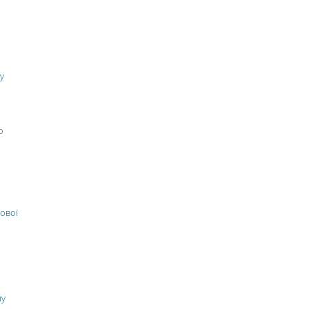
у
о
ової
ну