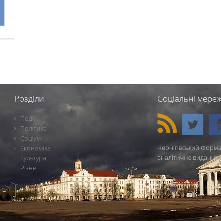
Розділи
Соціальні мереж
Події
Політика
Соціум
Чернігівський Форма
Економіка
аналітичне видання 
Культура
Різне
Ч