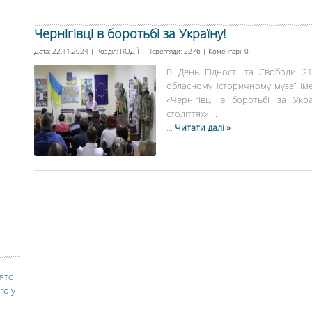
Чернігівці в боротьбі за Україну!
Дата: 22.11.2024 | Розділ:
ПОДІЇ
| Перегляди: 2276 | Коментарі:
0
В День Гідності та Свободи 21
обласному історичному музеї іме
«Чернігівці в боротьбі за Укр
століттях»....
...
Читати далі »
вято
го у