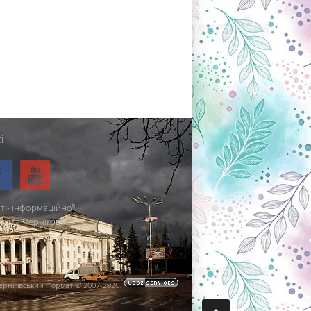
і
т - інформаційно-
міста Чернігова.
ернігівський Формат © 2007-2026
.
.