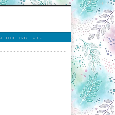
реклама партнерів:
И
РІЗНЕ
ВІДЕО
ФОТО