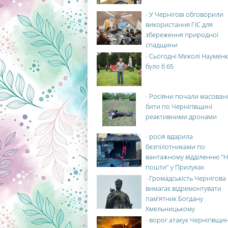
-
У Чернігові обговорили
використання ГІС для
збереження природної
спадщини
-
Сьогодні Миколі Науменк
було б 65
-
Росіяни почали масован
бити по Чернігівщині
реактивними дронами
-
росія вдарила
безпілотниками по
вантажному відділенню "Н
пошти" у Прилуках
-
Громадськість Чернігова
вимагає відремонтувати
пам’ятник Богдану
Хмельницькому
-
ворог атакує Чернігівщи