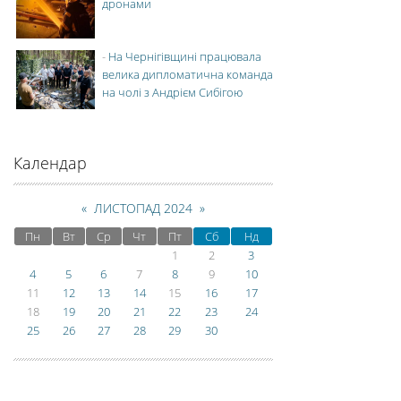
дронами
-
На Чернігівщині працювала
велика дипломатична команда
на чолі з Андрієм Сибігою
Календар
«
ЛИСТОПАД 2024
»
Пн
Вт
Ср
Чт
Пт
Сб
Нд
1
2
3
4
5
6
7
8
9
10
11
12
13
14
15
16
17
18
19
20
21
22
23
24
25
26
27
28
29
30