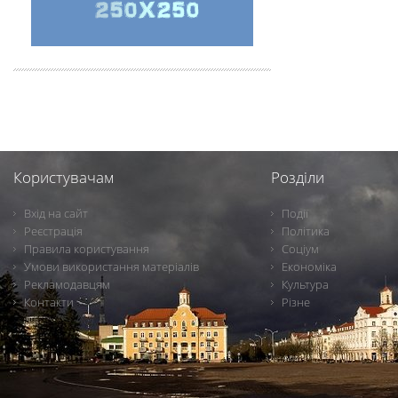
Користувачам
Розділи
Вхід на сайт
Події
Реєстрація
Політика
Правила користування
Соціум
Умови використання матеріалів
Економіка
Рекламодавцям
Культура
Контакти
Різне