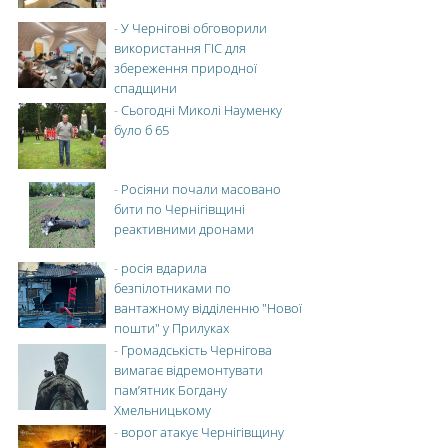
-
У Чернігові обговорили
використання ГІС для
збереження природної
спадщини
-
Сьогодні Миколі Науменку
було б 65
-
Росіяни почали масовано
бити по Чернігівщині
реактивними дронами
-
росія вдарила
безпілотниками по
вантажному відділенню "Нової
пошти" у Прилуках
-
Громадськість Чернігова
вимагає відремонтувати
пам’ятник Богдану
Хмельницькому
-
ворог атакує Чернігівщину