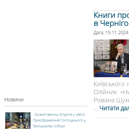
Книги про
в Черніго
Дата: 19.11.2024
Київського 
Олійник «Н
Романа Шухе
Новини
...
Читати дал
-
Божественна літургія у свято
Преображення Господнього у
Троїцькому соборі