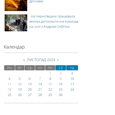
дронами
-
На Чернігівщині працювала
велика дипломатична команда
на чолі з Андрієм Сибігою
Календар
«
ЛИСТОПАД 2024
»
Пн
Вт
Ср
Чт
Пт
Сб
Нд
1
2
3
4
5
6
7
8
9
10
11
12
13
14
15
16
17
18
19
20
21
22
23
24
25
26
27
28
29
30