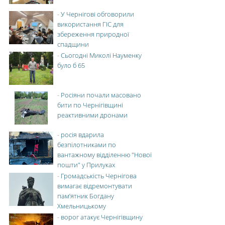
-
У Чернігові обговорили
використання ГІС для
збереження природної
спадщини
-
Сьогодні Миколі Науменку
було б 65
-
Росіяни почали масовано
бити по Чернігівщині
реактивними дронами
-
росія вдарила
безпілотниками по
вантажному відділенню "Нової
пошти" у Прилуках
-
Громадськість Чернігова
вимагає відремонтувати
пам’ятник Богдану
Хмельницькому
-
ворог атакує Чернігівщину