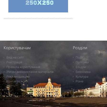
Користувачам
Розділи
Вхід на сайт
Події
Реєстрація
Політика
Правила користування
Соціум
Умови використання матеріалів
Економіка
Рекламодавцям
Культура
Контакти
Різне