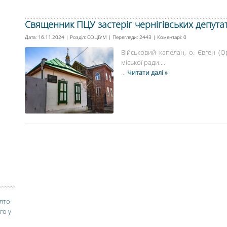
Священник ПЦУ застеріг чернігівських депута
Дата: 16.11.2024 | Розділ:
СОЦІУМ
| Перегляди: 2443 | Коментарі:
0
Військовий капелан, о. Євген (Ор
міської ради....
...
Читати далі »
вято
го у