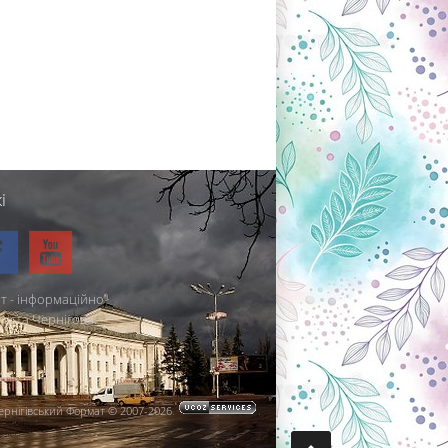
і
т - інформаційно-
міста Чернігова.
ернігівський Формат © 2007-2026
.
.