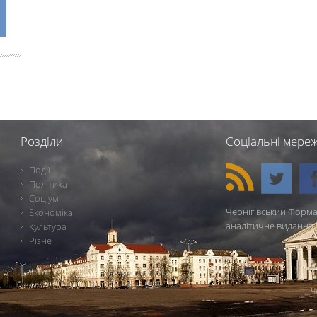
Розділи
Соціальні мереж
Події
Політика
Соціум
Чернігівський Форма
Економіка
аналітичне видання 
Культура
Різне
Ч