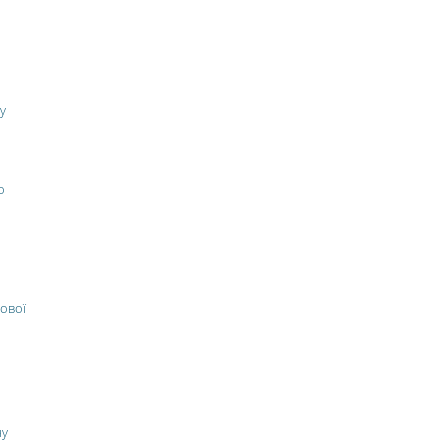
у
о
ової
ну