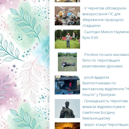
-
У Чернігові обговорили
використання ГІС для
збереження природної
спадщини
-
Сьогодні Миколі Науменк
було б 65
-
Росіяни почали масован
бити по Чернігівщині
реактивними дронами
-
росія вдарила
безпілотниками по
вантажному відділенню "Н
пошти" у Прилуках
-
Громадськість Чернігова
вимагає відремонтувати
пам’ятник Богдану
Хмельницькому
-
ворог атакує Чернігівщи