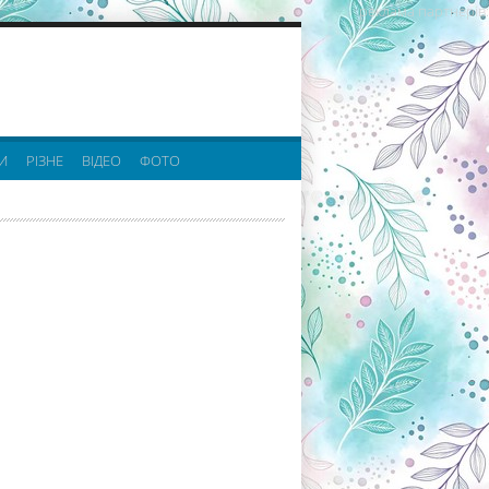
реклама партнерів:
И
РІЗНЕ
ВІДЕО
ФОТО