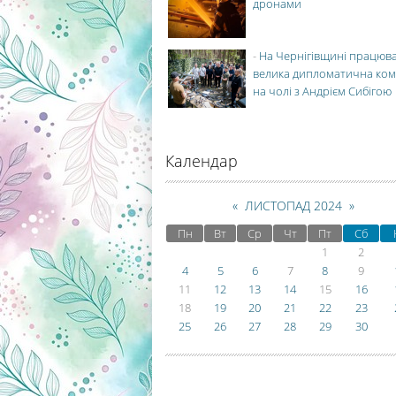
дронами
-
На Чернігівщині працюв
велика дипломатична ко
на чолі з Андрієм Сибігою
Календар
«
ЛИСТОПАД 2024
»
Пн
Вт
Ср
Чт
Пт
Сб
1
2
4
5
6
7
8
9
11
12
13
14
15
16
18
19
20
21
22
23
25
26
27
28
29
30