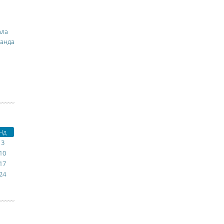
ала
манда
Нд
3
10
17
24