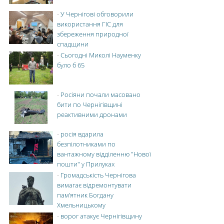
-
У Чернігові обговорили
використання ГІС для
збереження природної
спадщини
-
Сьогодні Миколі Науменку
було б 65
-
Росіяни почали масовано
бити по Чернігівщині
реактивними дронами
-
росія вдарила
безпілотниками по
вантажному відділенню "Нової
пошти" у Прилуках
-
Громадськість Чернігова
вимагає відремонтувати
пам’ятник Богдану
Хмельницькому
-
ворог атакує Чернігівщину