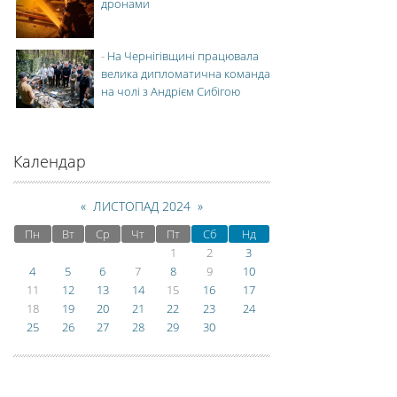
дронами
-
На Чернігівщині працювала
велика дипломатична команда
на чолі з Андрієм Сибігою
Календар
«
ЛИСТОПАД 2024
»
Пн
Вт
Ср
Чт
Пт
Сб
Нд
1
2
3
4
5
6
7
8
9
10
11
12
13
14
15
16
17
18
19
20
21
22
23
24
25
26
27
28
29
30