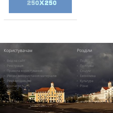
Користувачам
Розділи
Вхід на сайт
Події
Реєстрація
Політика
Правила користування
Соціум
Умови використання матеріалів
Економіка
Рекламодавцям
Культура
Контакти
Різне