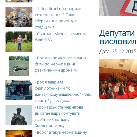
-
У Чернігові обговорили
використання ГІС для
збереження природної
спадщини
Депутати
-
Сьогодні Миколі Науменку
висловил
було б 65
Дата: 25.12.2015
-
Росіяни почали масовано
бити по Чернігівщині
реактивними дронами
-
росія вдарила
безпілотниками по
вантажному відділенню "Нової
пошти" у Прилуках
-
Громадськість Чернігова
вимагає відремонтувати
пам’ятник Богдану
Хмельницькому
-
ворог атакує Чернігівщину