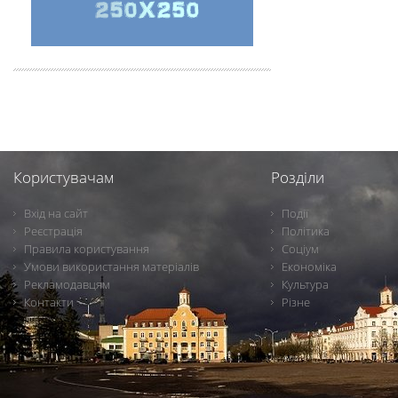
Користувачам
Розділи
Вхід на сайт
Події
Реєстрація
Політика
Правила користування
Соціум
Умови використання матеріалів
Економіка
Рекламодавцям
Культура
Контакти
Різне