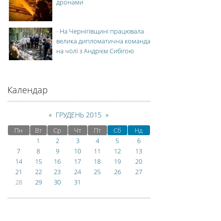
дронами
-
На Чернігівщині працювала
велика дипломатична команда
на чолі з Андрієм Сибігою
Календар
«
ГРУДЕНЬ 2015
»
Пн
Вт
Ср
Чт
Пт
Сб
Нд
1
2
3
4
5
6
7
8
9
10
11
12
13
14
15
16
17
18
19
20
21
22
23
24
25
26
27
28
29
30
31