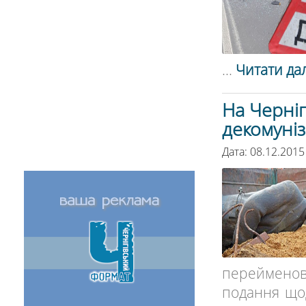
...
Читати дал
На Черні
декомуніз
Дата: 08.12.2015
перейменов
подання що