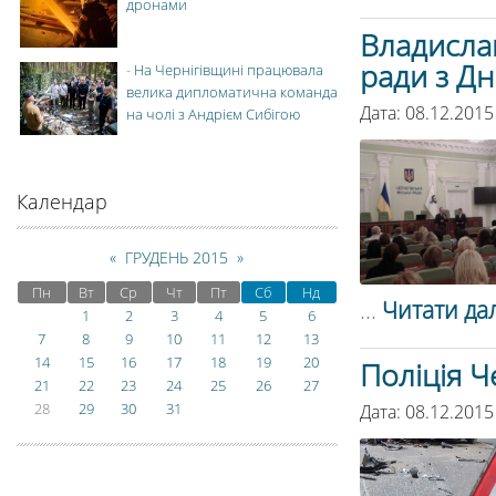
дронами
Владислав
ради з Д
-
На Чернігівщині працювала
велика дипломатична команда
Дата: 08.12.2015
на чолі з Андрієм Сибігою
Календар
«
ГРУДЕНЬ 2015
»
Пн
Вт
Ср
Чт
Пт
Сб
Нд
...
Читати дал
1
2
3
4
5
6
7
8
9
10
11
12
13
14
15
16
17
18
19
20
Поліція Ч
21
22
23
24
25
26
27
28
29
30
31
Дата: 08.12.2015