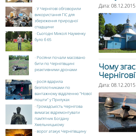
Дата: 08.12.2015
-
У Чернігові обговорили
використання ГІС для
збереження природної
спадщини
-
Сьогодні Миколі Науменку
було б 65
-
Росіяни почали масовано
бити по Чернігівщині
Чому згас
реактивними дронами
Чернігові
-
росія вдарила
Дата: 08.12.2015
безпілотниками по
вантажному відділенню "Нової
пошти" у Прилуках
-
Громадськість Чернігова
вимагає відремонтувати
пам’ятник Богдану
Хмельницькому
-
ворог атакує Чернігівщину