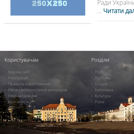
Ради України.
...
Читати дал
Користувачам
Розділи
Вхід на сайт
Події
Реєстрація
Політика
Правила користування
Соціум
Умови використання матеріалів
Економіка
Рекламодавцям
Культура
Контакти
Різне