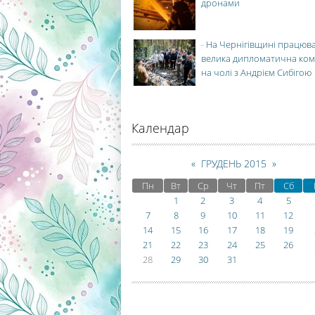
дронами
-
На Чернігівщині працюв
велика дипломатична ко
на чолі з Андрієм Сибігою
Календар
«
ГРУДЕНЬ 2015
»
Пн
Вт
Ср
Чт
Пт
Сб
1
2
3
4
5
7
8
9
10
11
12
14
15
16
17
18
19
21
22
23
24
25
26
28
29
30
31