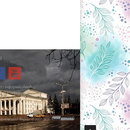
і
т - інформаційно-
міста Чернігова.
ернігівський Формат © 2007-2026
.
.