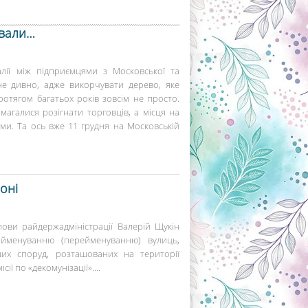
ували…
лії між підприємцями з Московської та
не дивно, адже викорчувати дерево, яке
отягом багатьох років зовсім не просто.
магалися розігнати торговців, а місця на
ми. Та ось вже 11 грудня на Московській
оні
ови райдержадміністрації Валерій Щукін
найменуванню (перейменуванню) вулиць,
ших споруд, розташованих на території
ії по «декомунізації»....