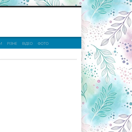
реклама партнерів:
И
РІЗНЕ
ВІДЕО
ФОТО