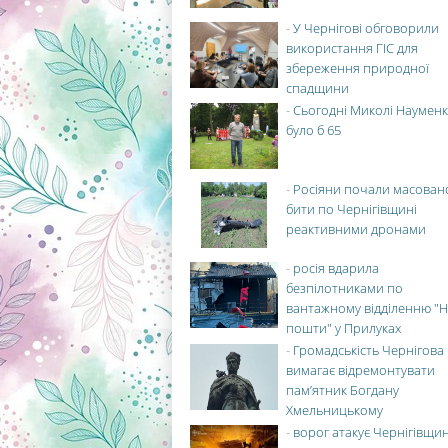
-
У Чернігові обговорили
використання ГІС для
збереження природної
спадщини
-
Сьогодні Миколі Науменк
було б 65
-
Росіяни почали масован
бити по Чернігівщині
реактивними дронами
-
росія вдарила
безпілотниками по
вантажному відділенню "Н
пошти" у Прилуках
-
Громадськість Чернігова
вимагає відремонтувати
пам’ятник Богдану
Хмельницькому
-
ворог атакує Чернігівщи