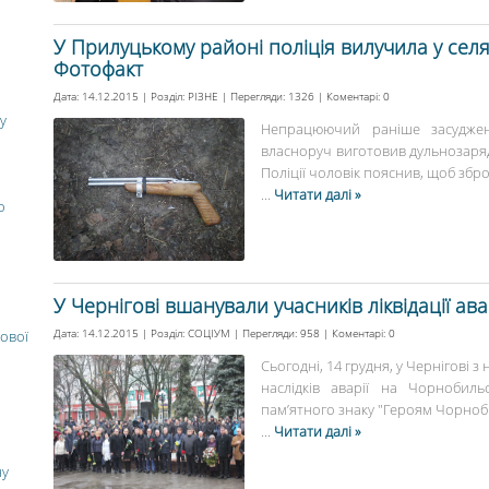
У Прилуцькому районі поліція вилучила у се
Фотофакт
Дата: 14.12.2015 | Розділ:
РІЗНЕ
| Перегляди: 1326 | Коментарі:
0
у
Непрацюючий раніше засудже
власноруч виготовив дульнозаряд
Поліції чоловік пояснив, щоб збр
...
Читати далі »
о
У Чернігові вшанували учасників ліквідації ав
Дата: 14.12.2015 | Розділ:
СОЦІУМ
| Перегляди: 958 | Коментарі:
0
ової
Сьогодні, 14 грудня, у Чернігові з
наслідків аварії на Чорнобиль
пам’ятного знаку "Героям Чорнобил
...
Читати далі »
ну