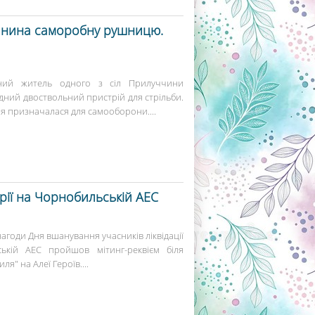
лянина саморобну рушницю.
ний житель одного з сіл Прилуччини
ний двоствольний пристрій для стрільби.
оя призначалася для самооборони....
арії на Чорнобильській АЕС
 нагоди Дня вшанування учасників ліквідації
ській АЕС пройшов мітинг-реквієм біля
я" на Алеї Героїв....