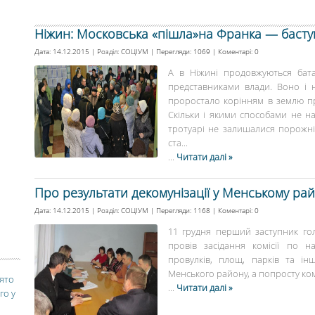
Ніжин: Московська «пішла»на Франка — баст
Дата: 14.12.2015 | Розділ:
СОЦІУМ
| Перегляди: 1069 | Коментарі:
0
А в Ніжині продовжуються бата
представниками влади. Воно і 
проростало корінням в землю пр
Скільки і якими способами не на
тротуарі не залишалися порожні
ста...
...
Читати далі »
Про результати декомунізації у Менському рай
Дата: 14.12.2015 | Розділ:
СОЦІУМ
| Перегляди: 1168 | Коментарі:
0
11 грудня перший заступник гол
провів засідання комісії по 
провулків, площ, парків та ін
Менського району, а попросту коміс
вято
...
Читати далі »
го у