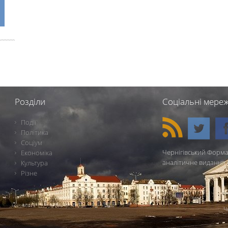
Розділи
Соціальні мереж
Події
Політика
Соціум
Чернігівський Форма
Економіка
аналітичне видання 
Культура
Різне
Ч