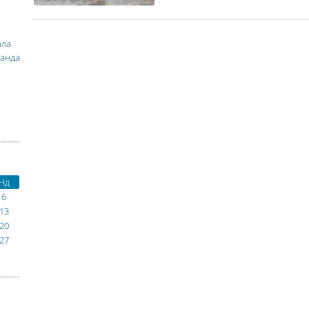
ала
манда
Нд
6
13
20
27