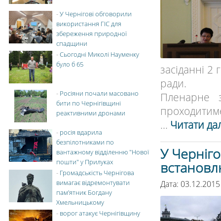
-
У Чернігові обговорили
використання ГІС для
збереження природної
спадщини
-
Сьогодні Миколі Науменку
було б 65
засіданні 2 
ради.
-
Росіяни почали масовано
Пленарне з
бити по Чернігівщині
проходитиме 
реактивними дронами
...
Читати дал
-
росія вдарила
безпілотниками по
У Черніго
вантажному відділенню "Нової
пошти" у Прилуках
встановл
-
Громадськість Чернігова
вимагає відремонтувати
Дата: 03.12.2015
пам’ятник Богдану
Хмельницькому
-
ворог атакує Чернігівщину