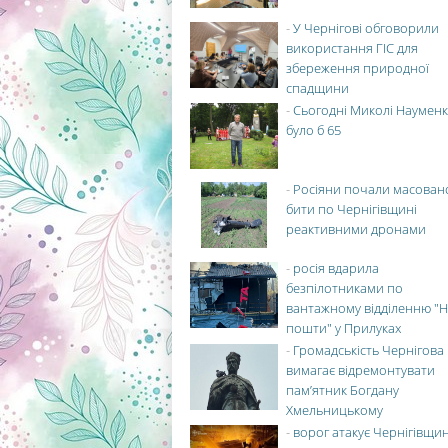
-
У Чернігові обговорили
використання ГІС для
збереження природної
спадщини
-
Сьогодні Миколі Науменк
було б 65
-
Росіяни почали масован
бити по Чернігівщині
реактивними дронами
-
росія вдарила
безпілотниками по
вантажному відділенню "Н
пошти" у Прилуках
-
Громадськість Чернігова
вимагає відремонтувати
пам’ятник Богдану
Хмельницькому
-
ворог атакує Чернігівщи