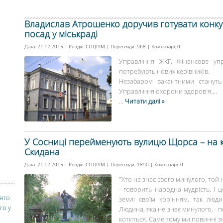
Владислав Атрошенко доручив готувати конку
посад у міськраді
Дата: 21.12.2015 | Розділ:
СОЦІУМ
| Перегляди: 968 | Коментарі:
0
Управління ЖКГ, Фінансове упр
потребують нових керівників.
Незабаром вакантними стануть 
Управління охорони здоров'я....
...
Читати далі »
У Сосниці перейменують вулицю Щорса – на 
Скидана
Дата: 21.12.2015 | Розділ:
СОЦІУМ
| Перегляди: 1890 | Коментарі:
0
"Хто не знає свого минулого, той
- говорить народна мудрість. І ц
вято
землі своїм корінням, так люд
го у
Людина, яка не знає минулого, - п
котиться. Саме тому ми повинні зн