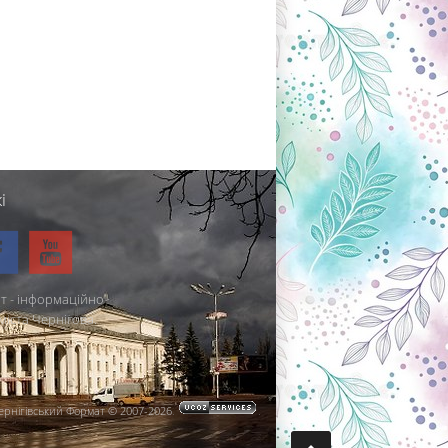
і
т - інформаційно-
міста Чернігова.
ернігівський Формат © 2007-2026
.
.