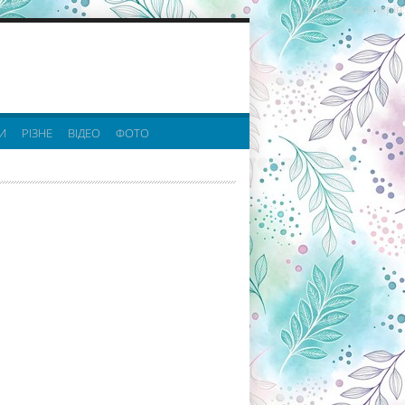
реклама партнерів:
И
РІЗНЕ
ВІДЕО
ФОТО