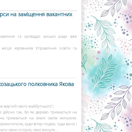
рси на заміщення вакантних
авління та оргвідділ міської ради вже
місця керівників Управління освіти та
козацького полковника Якова
 не вартий свого майбутнього",
е дійсно так, бо як дерево тримається на
ина тримається на землі своїм минулим.
ерекотиполе, куди вітер подме, туди воно і
ати свою історію, своє минуле....