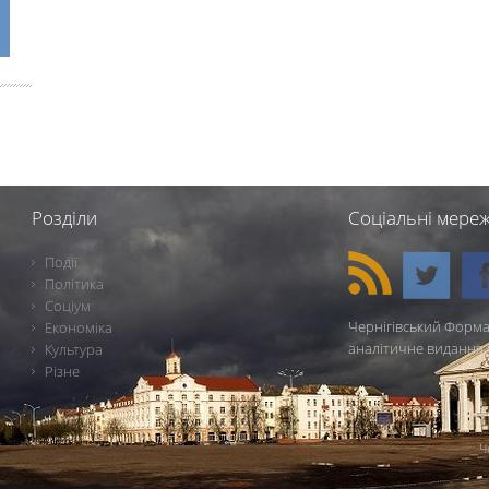
Розділи
Соціальні мереж
Події
Політика
Соціум
Чернігівський Форма
Економіка
аналітичне видання 
Культура
Різне
Ч