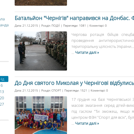
Батальйон "Чернігів" направився на Донбас. 
ала
манда
Дата: 21.12.2015 | Розділ:
ПОДІЇ
| Перегляди: 1081 | Коментарі:
0
Чергова ротація бійців спецб
проведення антитерористично
територіальну цілісність України...
...
Читати далі »
Нд
До Дня святого Миколая у Чернігові відбулись
6
Дата: 21.12.2015 | Розділ:
СПОРТ
| Перегляди: 1521 | Коментарі:
0
13
20
17 грудня на базі Чернігівсько
27
масові змагання серед дітей-вих
під гаслом "Ти зможеш, якщо я 
центром ФЗН "Спорт для всіх", бу
...
Читати далі »