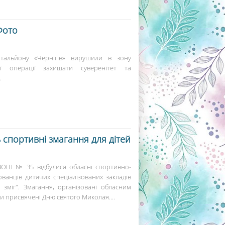
Фото
атальйону «Чернігів» вирушили в зону
ї операції захищати суверенітет та
.
 спортивні змагання для дітей
ї ЗОШ № 35 відбулися обласні спортивно-
ованців дитячих спеціалізованих закладів
зміг". Змагання, організовані обласним
ли присвячені Дню святого Миколая....