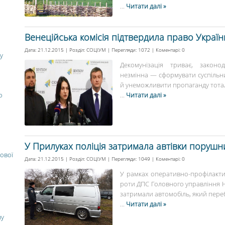
...
Читати далі »
Венеційська комісія підтвердила право Украї
Дата: 21.12.2015 | Розділ:
СОЦІУМ
| Перегляди: 1072 | Коментарі:
0
у
Декомунізація триває, законо
незмінна — сформувати суспільн
й унеможливити пропаганду тоталі
о
...
Читати далі »
У Прилуках поліція затримала автівки порушн
ової
Дата: 21.12.2015 | Розділ:
СОЦІУМ
| Перегляди: 1049 | Коментарі:
0
У рамках оперативно-профілакт
роти ДПС Головного управління На
затримали автомобіль, який перебу
...
Читати далі »
ну