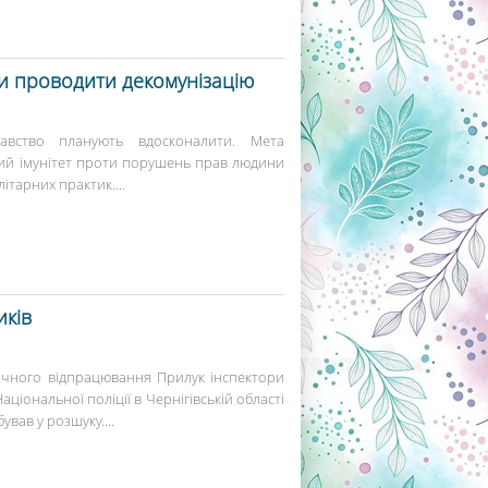
ни проводити декомунізацію
давство планують вдосконалити. Мета
ий імунітет проти порушень прав людини
тарних практик....
иків
ичного відпрацювання Прилук інспектори
ціональної поліції в Чернігівській області
вав у розшуку....