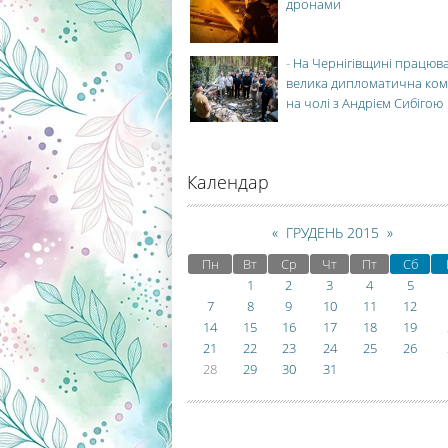
дронами
-
На Чернігівщині працюв
велика дипломатична ко
на чолі з Андрієм Сибігою
Календар
«
ГРУДЕНЬ 2015
»
Пн
Вт
Ср
Чт
Пт
Сб
1
2
3
4
5
7
8
9
10
11
12
14
15
16
17
18
19
21
22
23
24
25
26
28
29
30
31