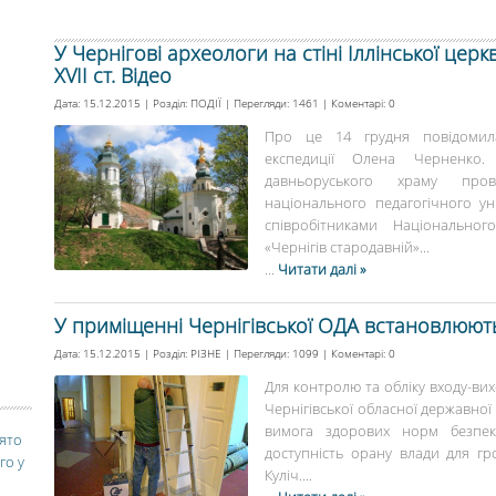
У Чернігові археологи на стіні Іллінської церк
XVII ст. Відео
Дата: 15.12.2015 | Розділ:
ПОДІЇ
| Перегляди: 1461 | Коментарі:
0
Про це 14 грудня повідомила 
експедиції Олена Черненко. А
давньоруського храму прово
національного педагогічного уні
співробітниками Національного
«Чернігів стародавній»...
...
Читати далі »
У приміщенні Чернігівської ОДА встановлюють
Дата: 15.12.2015 | Розділ:
РІЗНЕ
| Перегляди: 1099 | Коментарі:
0
Для контролю та обліку входу-вих
Чернігівської обласної державної 
вимога здорових норм безпе
вято
доступність орану влади для г
го у
Куліч....