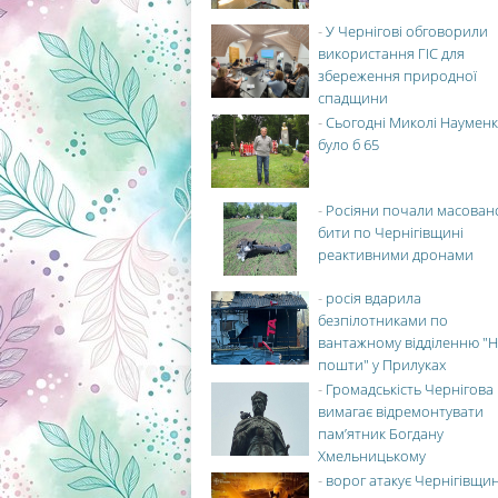
-
У Чернігові обговорили
використання ГІС для
збереження природної
спадщини
-
Сьогодні Миколі Науменк
було б 65
-
Росіяни почали масован
бити по Чернігівщині
реактивними дронами
-
росія вдарила
безпілотниками по
вантажному відділенню "Н
пошти" у Прилуках
-
Громадськість Чернігова
вимагає відремонтувати
пам’ятник Богдану
Хмельницькому
-
ворог атакує Чернігівщи