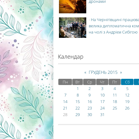
дронами
-
На Чернігівщині працюв
велика дипломатична ко
на чолі з Андрієм Сибігою
Календар
«
ГРУДЕНЬ 2015
»
Пн
Вт
Ср
Чт
Пт
Сб
1
2
3
4
5
7
8
9
10
11
12
14
15
16
17
18
19
21
22
23
24
25
26
28
29
30
31