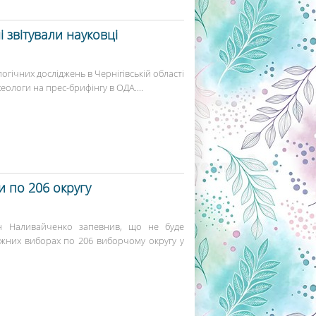
 звітували науковці
ічних досліджень в Чернігівській області
хеологи на прес-брифінгу в ОДА....
 по 206 округу
н Наливайченко запевнив, що не буде
іжних виборах по 206 виборчому округу у