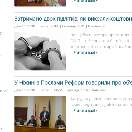
...
Читати далі »
Затримано двох підлітків, які викрали коштовн
Дата: 15.12.2015 | Розділ:
РІЗНЕ
| Перегляди: 1001 | Коментарі:
0
у
Поліцейські сектору превентивної
ГУНП в Чернігівській області 
коштовності з квартири їх знайомої
...
Читати далі »
о
У Ніжині з Послами Реформ говорили про об’є
Дата: 15.12.2015 | Розділ:
СОЦІУМ
| Перегляди: 1008 | Коментарі:
0
ової
14 грудня у Ніжині говорили про
самоврядування, адміністративно-
...
Читати далі »
ну