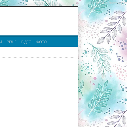
реклама партнерів:
И
РІЗНЕ
ВІДЕО
ФОТО