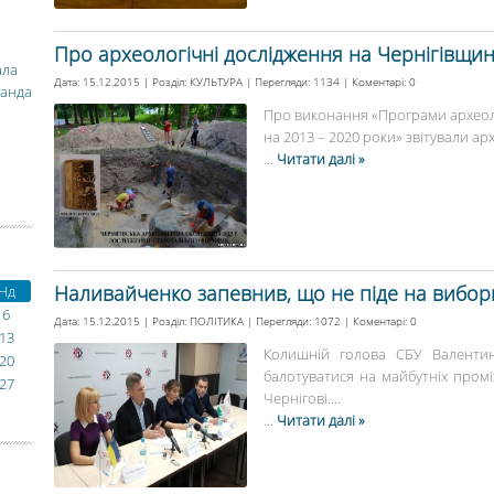
Про археологічні дослідження на Чернігівщині
ала
Дата: 15.12.2015 | Розділ:
КУЛЬТУРА
| Перегляди: 1134 | Коментарі:
0
манда
Про виконання «Програми археолог
на 2013 – 2020 роки» звітували ар
...
Читати далі »
Наливайченко запевнив, що не піде на вибори
Нд
6
Дата: 15.12.2015 | Розділ:
ПОЛІТИКА
| Перегляди: 1072 | Коментарі:
0
13
Колишній голова СБУ Валенти
20
балотуватися на майбутніх пром
27
Чернігові....
...
Читати далі »