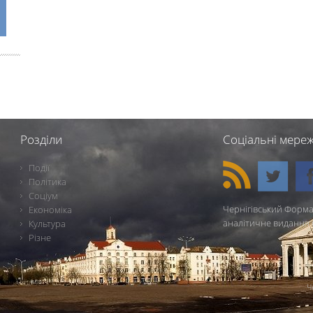
Розділи
Соціальні мереж
Події
Політика
Соціум
Чернігівський Форма
Економіка
аналітичне видання 
Культура
Різне
Ч