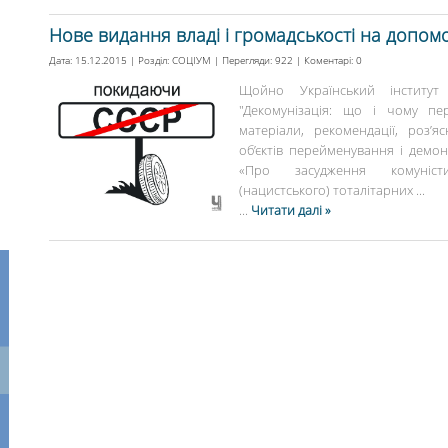
Нове видання владі і громадськості на допомо
Дата: 15.12.2015 | Розділ:
СОЦІУМ
| Перегляди: 922 | Коментарі:
0
Щойно Український інститут 
"Декомунізація: що і чому пе
матеріали, рекомендації, роз
об’єктів перейменування і демо
«Про засудження комуністи
(нацистського) тоталітарних ...
...
Читати далі »