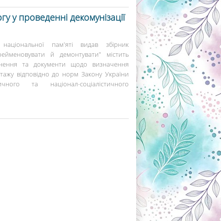
гу у проведенні декомунізації
національної пам'яті видав збірник
рейменовувати й демонтувати" містить
’яснення та документи щодо визначення
нтажу відповідно до норм Закону України
чного та націонал-соціалістичного