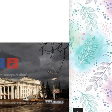
і
т - інформаційно-
міста Чернігова.
ернігівський Формат © 2007-2026
.
.