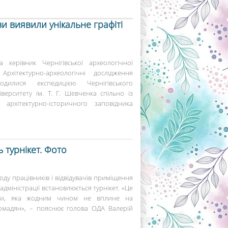
ви виявили унікальне графіті
керівник Чернігівської археологічної
рхітектурно-археологічні дослідження
дилися експедицією Чернігівського
верситету ім. Т. Г. Шевченка спільно із
 архітектурно-історичного заповідника
 турнікет. Фото
оду працівників і відвідувачів приміщення
адміністрації встановлюється турнікет. «Це
ки, яка жодним чином не вплине на
ромадян», – пояснює голова ОДА Валерій