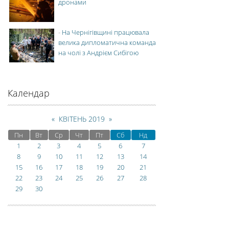
дронами
-
На Чернігівщині працювала
велика дипломатична команда
на чолі з Андрієм Сибігою
Календар
«
КВІТЕНЬ 2019
»
Пн
Вт
Ср
Чт
Пт
Сб
Нд
1
2
3
4
5
6
7
8
9
10
11
12
13
14
15
16
17
18
19
20
21
22
23
24
25
26
27
28
29
30