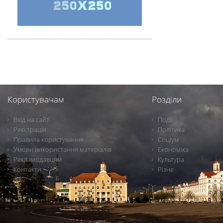
Користувачам
Розділи
Вхід на сайт
Події
Реєстрація
Політика
Правила користування
Соціум
Умови використання матеріалів
Економіка
Рекламодавцям
Культура
Контакти
Різне