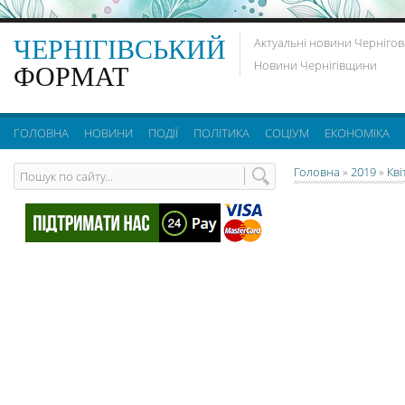
ЧЕРНІГІВСЬКИЙ
Актуальні новини Чернігов
Новини Чернігівщини
ФОРМАТ
ГОЛОВНА
НОВИНИ
ПОДІЇ
ПОЛІТИКА
СОЦІУМ
ЕКОНОМІКА
Головна
»
2019
»
Кві