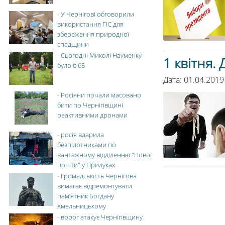
-
У Чернігові обговорили
використання ГІС для
збереження природної
спадщини
-
Сьогодні Миколі Науменку
1 квітня.
було б 65
Дата: 01.04.2019
-
Росіяни почали масовано
бити по Чернігівщині
реактивними дронами
-
росія вдарила
безпілотниками по
вантажному відділенню "Нової
пошти" у Прилуках
-
Громадськість Чернігова
вимагає відремонтувати
пам’ятник Богдану
Хмельницькому
-
ворог атакує Чернігівщину