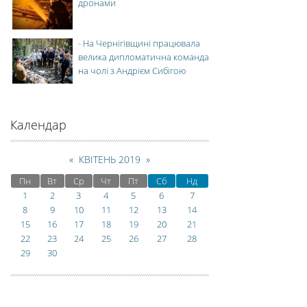
дронами
-
На Чернігівщині працювала
велика дипломатична команда
на чолі з Андрієм Сибігою
Календар
«
КВІТЕНЬ 2019
»
Пн
Вт
Ср
Чт
Пт
Сб
Нд
1
2
3
4
5
6
7
8
9
10
11
12
13
14
15
16
17
18
19
20
21
22
23
24
25
26
27
28
29
30