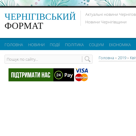
ЧЕРНІГІВСЬКИЙ
Актуальні новини Чернігов
Новини Чернігівщини
ФОРМАТ
ГОЛОВНА
НОВИНИ
ПОДІЇ
ПОЛІТИКА
СОЦІУМ
ЕКОНОМІКА
Головна
»
2019
»
Кві