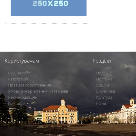
Користувачам
Розділи
Вхід на сайт
Події
Реєстрація
Політика
Правила користування
Соціум
Умови використання матеріалів
Економіка
Рекламодавцям
Культура
Контакти
Різне