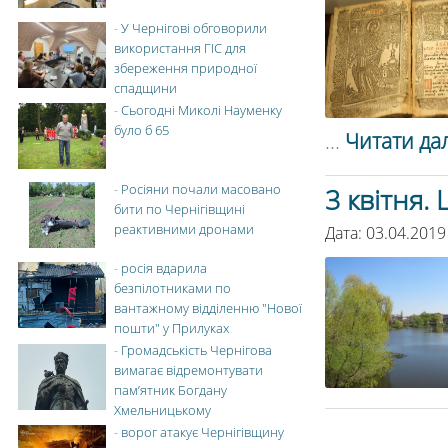
-
У Чернігові обговорили
використання ГІС для
збереження природної
спадщини
-
Сьогодні Миколі Науменку
було б 65
...
Читати дал
-
Росіяни почали масовано
3 квітня.
бити по Чернігівщині
реактивними дронами
Дата: 03.04.2019
-
росія вдарила
безпілотниками по
вантажному відділенню "Нової
пошти" у Прилуках
-
Громадськість Чернігова
вимагає відремонтувати
пам’ятник Богдану
Хмельницькому
-
ворог атакує Чернігівщину