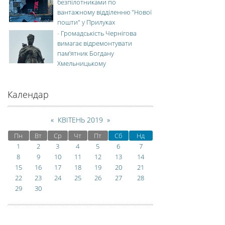
безпілотниками по
вантажному відділенню "Нової
пошти" у Прилуках
-
Громадськість Чернігова
вимагає відремонтувати
пам’ятник Богдану
Хмельницькому
Календар
«
КВІТЕНЬ 2019
»
Пн
Вт
Ср
Чт
Пт
Сб
Нд
1
2
3
4
5
6
7
8
9
10
11
12
13
14
15
16
17
18
19
20
21
22
23
24
25
26
27
28
29
30