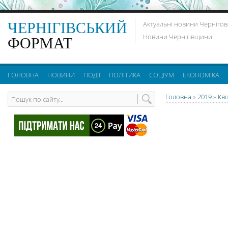
ЧЕРНІГІВСЬКИЙ
Актуальні новини Чернігов
Новини Чернігівщини
ФОРМАТ
ГОЛОВНА
НОВИНИ
ПОДІЇ
ПОЛІТИКА
СОЦІУМ
ЕКОНОМІКА
Головна
»
2019
»
Кві