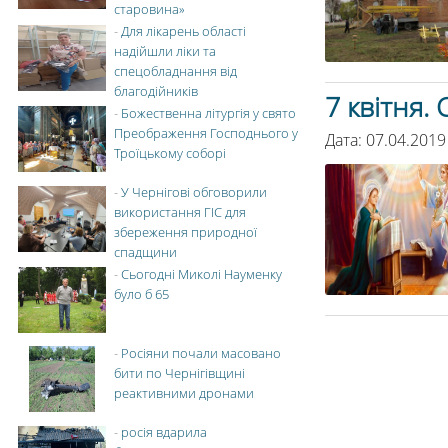
старовина»
-
Для лікарень області
надійшли ліки та
спецобладнання від
благодійників
7 квітня.
-
Божественна літургія у свято
Преображення Господнього у
Дата: 07.04.2019
Троїцькому соборі
-
У Чернігові обговорили
використання ГІС для
збереження природної
спадщини
-
Сьогодні Миколі Науменку
було б 65
-
Росіяни почали масовано
бити по Чернігівщині
реактивними дронами
-
росія вдарила