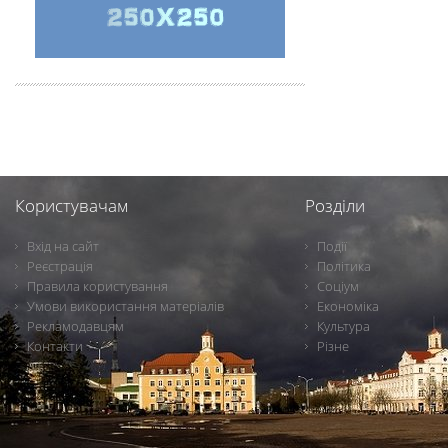
Користувачам
Розділи
Вхід на сайт
Події
Реєстрація
Політика
Правила користування
Соціум
Умови використання матеріалів
Економіка
Рекламодавцям
Культура
Контакти
Різне