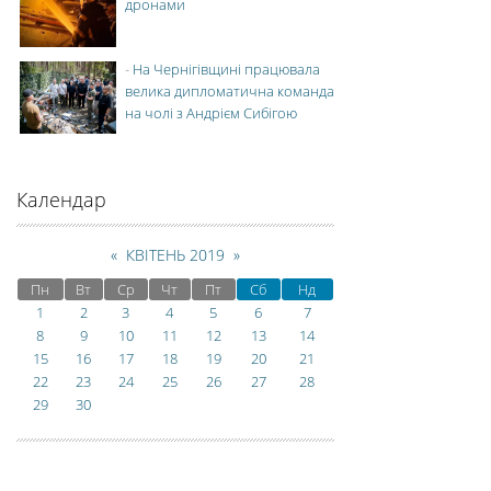
дронами
-
На Чернігівщині працювала
велика дипломатична команда
на чолі з Андрієм Сибігою
Календар
«
КВІТЕНЬ 2019
»
Пн
Вт
Ср
Чт
Пт
Сб
Нд
1
2
3
4
5
6
7
8
9
10
11
12
13
14
15
16
17
18
19
20
21
22
23
24
25
26
27
28
29
30