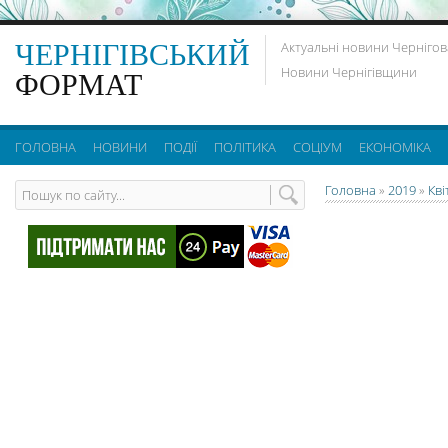
ЧЕРНІГІВСЬКИЙ
Актуальні новини Чернігов
Новини Чернігівщини
ФОРМАТ
ГОЛОВНА
НОВИНИ
ПОДІЇ
ПОЛІТИКА
СОЦІУМ
ЕКОНОМІКА
Головна
»
2019
»
Кві