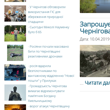
-
У Чернігові обговорили
використання ГІС для
збереження природної
спадщини
Запрошуєм
-
Сьогодні Миколі Науменку
Чернігова
було б 65
Дата: 10.04.2019
-
Росіяни почали масовано
бити по Чернігівщині
реактивними дронами
-
росія вдарила
безпілотниками по
вантажному відділенню "Нової
пошти" у Прилуках
...
Читати дал
-
Громадськість Чернігова
вимагає відремонтувати
пам’ятник Богдану
Хмельницькому
-
ворог атакує Чернігівщину