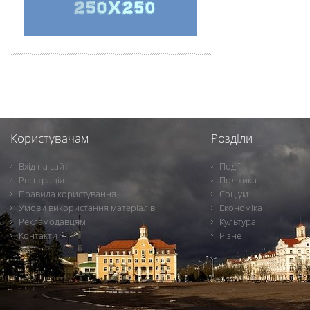
Користувачам
Розділи
Вхід на сайт
Події
Реєстрація
Політика
Правила користування
Соціум
Умови використання матеріалів
Економіка
Рекламодавцям
Культура
Контакти
Різне