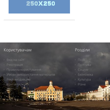
Користувачам
Розділи
Вхід на сайт
Події
Реєстрація
Політика
Правила користування
Соціум
Умови використання матеріалів
Економіка
Рекламодавцям
Культура
Контакти
Різне