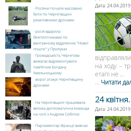
Дата: 24.04.2019
-
Росіяни почали масовано
бити по Чернігівщині
реактивними дронами
-
росія вдарила
безпілотниками по
вантажному відділенню "Нової
пошти" у Прилуках
-
Громадськість Чернігова
відправляли
вимагає відремонтувати
на ходу – т
пам’ятник Богдану
етапі не ...
Хмельницькому
-
ворог атакує Чернігівщину
...
Читати дал
дронами
24 квітня
-
На Чернігівщині працювала
велика дипломатична команда
Дата: 24.04.2019
на чолі з Андрієм Сибігою
-
Парламентар Франції вивчає