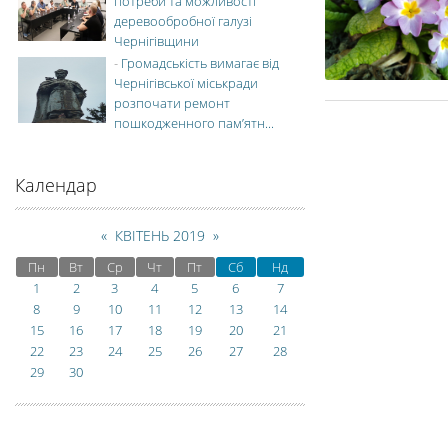
потреби та можливості
деревообробної галузі
Чернігівщини
-
Громадськість вимагає від
Чернігівської міськради
розпочати ремонт
пошкодженного пам’ятн...
Календар
«
КВІТЕНЬ 2019
»
Пн
Вт
Ср
Чт
Пт
Сб
Нд
1
2
3
4
5
6
7
8
9
10
11
12
13
14
15
16
17
18
19
20
21
22
23
24
25
26
27
28
29
30