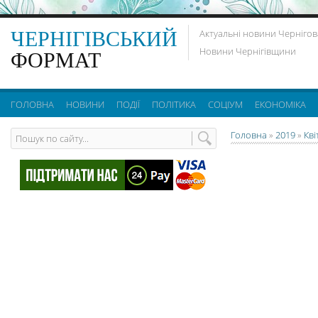
ЧЕРНІГІВСЬКИЙ
Актуальні новини Чернігов
Новини Чернігівщини
ФОРМАТ
ГОЛОВНА
НОВИНИ
ПОДІЇ
ПОЛІТИКА
СОЦІУМ
ЕКОНОМІКА
Головна
»
2019
»
Кві