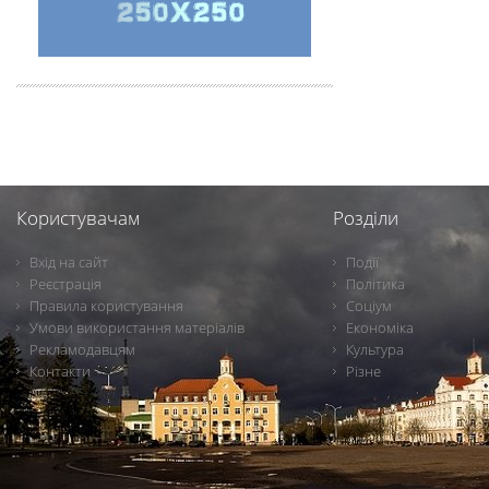
Користувачам
Розділи
Вхід на сайт
Події
Реєстрація
Політика
Правила користування
Соціум
Умови використання матеріалів
Економіка
Рекламодавцям
Культура
Контакти
Різне