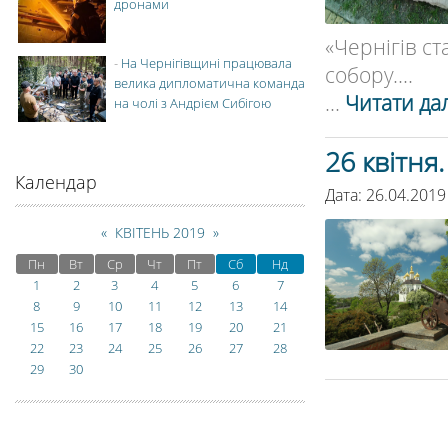
дронами
«Чернігів ст
-
На Чернігівщині працювала
собору....
велика дипломатична команда
...
Читати дал
на чолі з Андрієм Сибігою
26 квітня
Календар
Дата: 26.04.2019
«
КВІТЕНЬ 2019
»
Пн
Вт
Ср
Чт
Пт
Сб
Нд
1
2
3
4
5
6
7
8
9
10
11
12
13
14
15
16
17
18
19
20
21
22
23
24
25
26
27
28
29
30