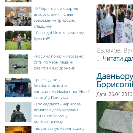
-
У Чернігові обговорили
використання ГІС для
збереження природної
спадщини
-
Сьогодні Миколі Науменку
було б 65
Євлахов, Вал
-
Росіяни почали масовано
...
Читати дал
бити по Чернігівщині
реактивними дронами
Давньорус
-
росія вдарила
Борисогл
безпілотниками по
вантажному відділенню "Нової
Дата: 26.04.2019
пошти" у Прилуках
-
Громадськість Чернігова
вимагає відремонтувати
пам’ятник Богдану
Хмельницькому
-
ворог атакує Чернігівщину