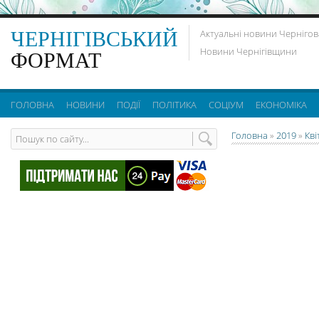
ЧЕРНІГІВСЬКИЙ
Актуальні новини Чернігов
Новини Чернігівщини
ФОРМАТ
ГОЛОВНА
НОВИНИ
ПОДІЇ
ПОЛІТИКА
СОЦІУМ
ЕКОНОМІКА
Головна
»
2019
»
Кві