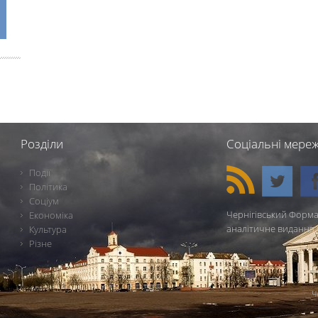
Розділи
Соціальні мереж
Події
Політика
Соціум
Чернігівський Форма
Економіка
аналітичне видання 
Культура
Різне
Ч