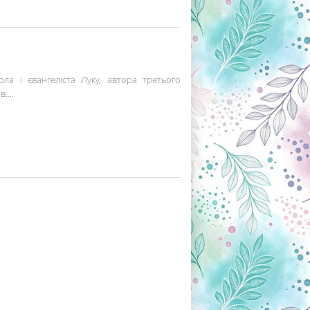
ла і євангеліста Луку, автора третього
....