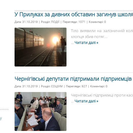
У Прилуках за дивних обставин загинув школ
Дата: 31.10.2019 | Розділ:
ПОДІЇ
| Перегляди: 1071 | Коментарі:
0
Тіло виявили на залізничній колі
хлопця збив потяг....
...
Читати далі »
Чернігівські депутати підтримали підприємців
Дата: 31.10.2019 | Розділ:
СОЦІУМ
| Перегляди: 927 | Коментарі:
0
Чернігівські підприємці проти касо
...
Читати далі »
у