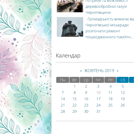
потреби та можливості
деревообробної галузі
Чернігівщини
-
Громадськість вимагає ві
Чернігівської міськради
розпочати ремонт
пошкодженного пам’ятн...
Календар
«
ЖОВТЕНЬ 2019
»
Пн
Вт
Ср
Чт
Пт
Сб
1
2
3
4
5
7
8
9
10
11
12
14
15
16
17
18
19
21
22
23
24
25
26
28
29
30
31