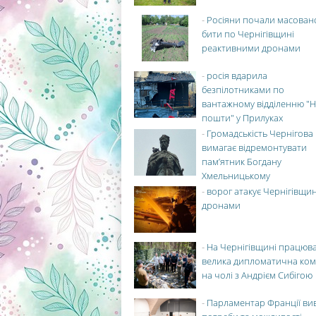
-
Росіяни почали масован
бити по Чернігівщині
реактивними дронами
-
росія вдарила
безпілотниками по
вантажному відділенню "Н
пошти" у Прилуках
-
Громадськість Чернігова
вимагає відремонтувати
пам’ятник Богдану
Хмельницькому
-
ворог атакує Чернігівщи
дронами
-
На Чернігівщині працюв
велика дипломатична ко
на чолі з Андрієм Сибігою
-
Парламентар Франції ви