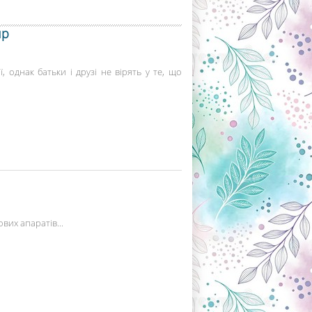
яр
ї, однак батьки і друзі не вірять у те, що
вих апаратів...