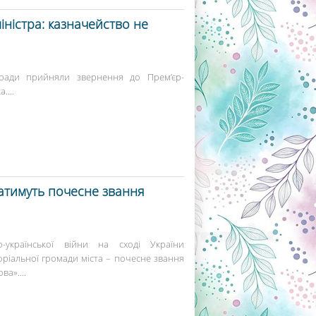
іністра: казначейство не
ї ради прийняли звернення до Прем’єр-
....
ватимуть почесне звання
-української війни на сході України
ріальної громади міста – почесне звання
ва»....