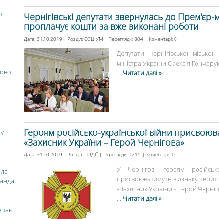
о
Чернігівські депутати звернулась до Прем'єр-м
проплачує кошти за вже виконані роботи
Дата: 31.10.2019 | Розділ:
СОЦІУМ
| Перегляди: 804 | Коментарі:
0
Депутати Чернігівської місько
міністра України Олексія Гончарука
ової
...
Читати далі »
Героям російсько-української війни присвою
ну
«Захисник України – Герой Чернігова»
Дата: 31.10.2019 | Розділ:
ПОДІЇ
| Перегляди: 1219 | Коментарі:
0
У Чернігові героям російсько
ала
присвоюватимуть відзнаку терито
манда
«Захисник України – Герой Черніго
...
Читати далі »
вчає