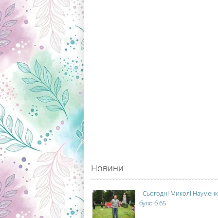
Новини
-
Сьогодні Миколі Науменк
було б 65