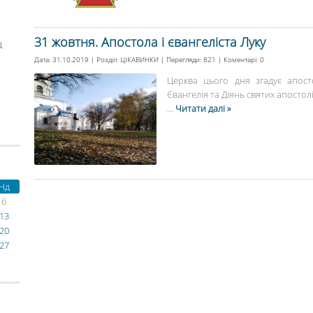
31 жовтня. Апостола і євангеліста Луку
д
Дата: 31.10.2019 | Розділ:
ЦІКАВИНКИ
| Перегляди: 821 | Коментарі:
0
Церква цього дня згадує апосто
Євангелія та Діянь святих апостолів
...
Читати далі »
Нд
6
13
20
27