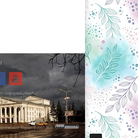
і
т - інформаційно-
міста Чернігова.
ернігівський Формат © 2007-2026
.
.