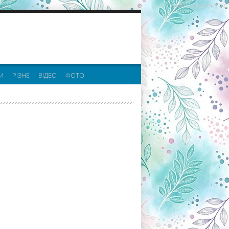
реклама партнерів:
И
РІЗНЕ
ВІДЕО
ФОТО