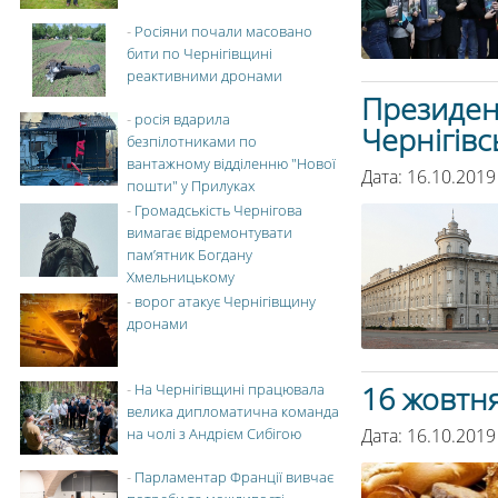
-
Росіяни почали масовано
бити по Чернігівщині
реактивними дронами
Президен
-
росія вдарила
Чернігівс
безпілотниками по
вантажному відділенню "Нової
Дата: 16.10.2019
пошти" у Прилуках
-
Громадськість Чернігова
вимагає відремонтувати
пам’ятник Богдану
Хмельницькому
-
ворог атакує Чернігівщину
дронами
16 жовтня
-
На Чернігівщині працювала
велика дипломатична команда
Дата: 16.10.2019
на чолі з Андрієм Сибігою
-
Парламентар Франції вивчає