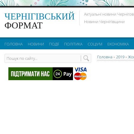
ЧЕРНІГІВСЬКИЙ
Актуальні новини Чернігов
Новини Чернігівщини
ФОРМАТ
ГОЛОВНА
НОВИНИ
ПОДІЇ
ПОЛІТИКА
СОЦІУМ
ЕКОНОМІКА
Головна
»
2019
»
Жо