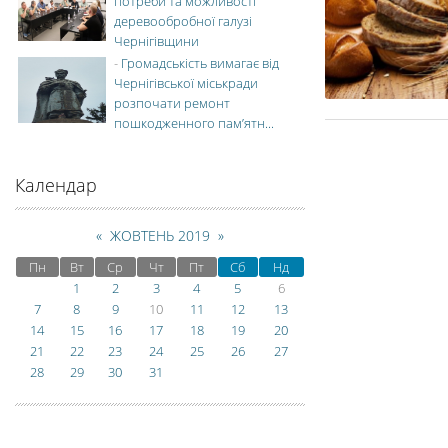
потреби та можливості
деревообробної галузі
Чернігівщини
-
Громадськість вимагає від
Чернігівської міськради
розпочати ремонт
пошкодженного пам’ятн...
Календар
«
ЖОВТЕНЬ 2019
»
Пн
Вт
Ср
Чт
Пт
Сб
Нд
1
2
3
4
5
6
7
8
9
10
11
12
13
14
15
16
17
18
19
20
21
22
23
24
25
26
27
28
29
30
31