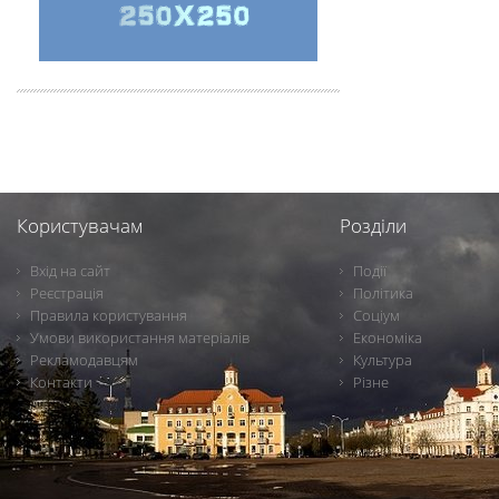
Користувачам
Розділи
Вхід на сайт
Події
Реєстрація
Політика
Правила користування
Соціум
Умови використання матеріалів
Економіка
Рекламодавцям
Культура
Контакти
Різне