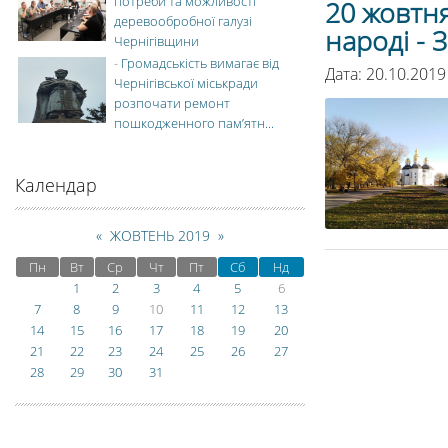
потреби та можливості
20 жовтн
деревообробної галузі
народі - 
Чернігівщини
-
Громадськість вимагає від
Дата: 20.10.2019
Чернігівської міськради
розпочати ремонт
пошкодженного пам’ятн...
Календар
«
ЖОВТЕНЬ 2019
»
Пн
Вт
Ср
Чт
Пт
Сб
Нд
1
2
3
4
5
6
7
8
9
10
11
12
13
14
15
16
17
18
19
20
21
22
23
24
25
26
27
28
29
30
31