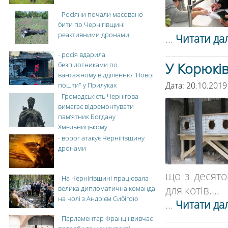
-
Росіяни почали масовано
бити по Чернігівщині
реактивними дронами
...
Читати дал
-
росія вдарила
У Корюків
безпілотниками по
вантажному відділенню "Нової
Дата: 20.10.2019
пошти" у Прилуках
-
Громадськість Чернігова
вимагає відремонтувати
пам’ятник Богдану
Хмельницькому
-
ворог атакує Чернігівщину
дронами
що з десято
-
На Чернігівщині працювала
для котів....
велика дипломатична команда
на чолі з Андрієм Сибігою
...
Читати дал
-
Парламентар Франції вивчає