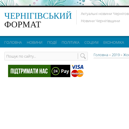
ЧЕРНІГІВСЬКИЙ
Актуальні новини Чернігов
Новини Чернігівщини
ФОРМАТ
ГОЛОВНА
НОВИНИ
ПОДІЇ
ПОЛІТИКА
СОЦІУМ
ЕКОНОМІКА
Головна
»
2019
»
Жо