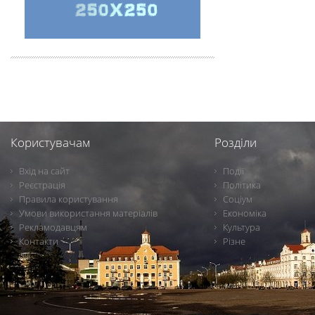
Користувачам
Розділи
Вхід на сайт
Події
Реєстрація
Політика
Правила користування
Соціум
Умови використання матеріалів
Економіка
Рекламодавцям
Культура
Контакти
Різне