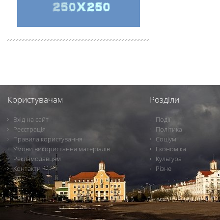
Користувачам
Розділи
Вхід на сайт
Події
Реєстрація
Політика
Правила користування
Соціум
Умови використання матеріалів
Економіка
Рекламодавцям
Культура
Контакти
Різне