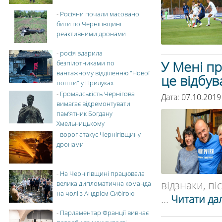
-
Росіяни почали масовано
бити по Чернігівщині
реактивними дронами
-
росія вдарила
У Мені п
безпілотниками по
вантажному відділенню "Нової
це відбув
пошти" у Прилуках
-
Громадськість Чернігова
Дата: 07.10.2019
вимагає відремонтувати
пам’ятник Богдану
Хмельницькому
-
ворог атакує Чернігівщину
дронами
-
На Чернігівщині працювала
відзнаки, пі
велика дипломатична команда
на чолі з Андрієм Сибігою
...
Читати дал
-
Парламентар Франції вивчає