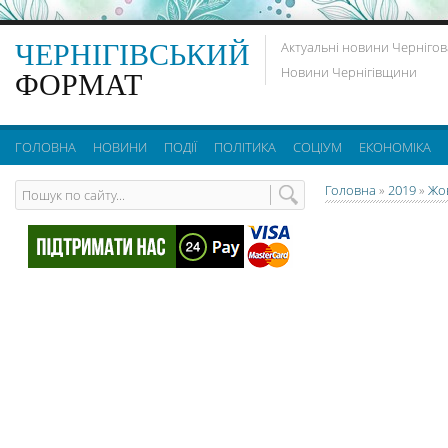
ЧЕРНІГІВСЬКИЙ
Актуальні новини Чернігов
Новини Чернігівщини
ФОРМАТ
ГОЛОВНА
НОВИНИ
ПОДІЇ
ПОЛІТИКА
СОЦІУМ
ЕКОНОМІКА
Головна
»
2019
»
Жо