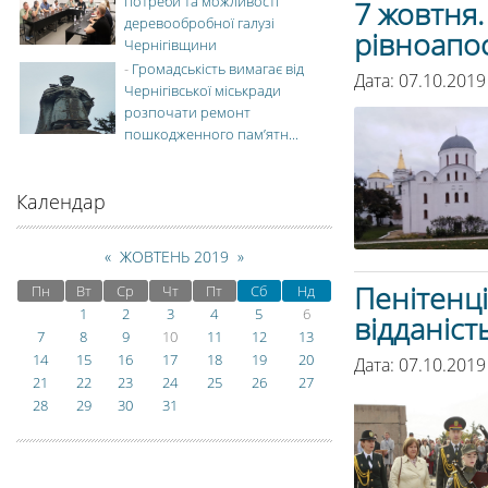
потреби та можливості
7 жовтня.
деревообробної галузі
рівноапос
Чернігівщини
-
Громадськість вимагає від
Дата: 07.10.2019
Чернігівської міськради
розпочати ремонт
пошкодженного пам’ятн...
Календар
«
ЖОВТЕНЬ 2019
»
Пенітенці
Пн
Вт
Ср
Чт
Пт
Сб
Нд
1
2
3
4
5
6
відданіст
7
8
9
10
11
12
13
14
15
16
17
18
19
20
Дата: 07.10.2019
21
22
23
24
25
26
27
28
29
30
31