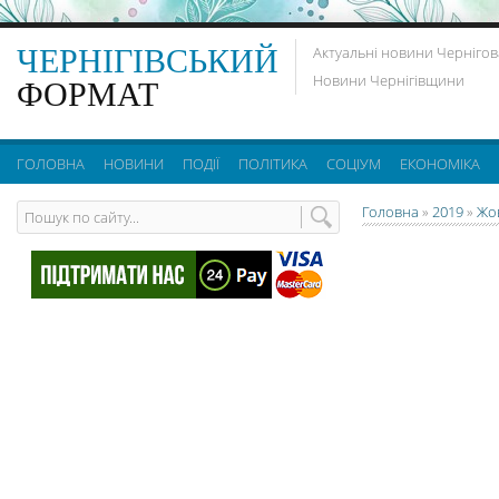
ЧЕРНІГІВСЬКИЙ
Актуальні новини Чернігов
Новини Чернігівщини
ФОРМАТ
ГОЛОВНА
НОВИНИ
ПОДІЇ
ПОЛІТИКА
СОЦІУМ
ЕКОНОМІКА
Головна
»
2019
»
Жо