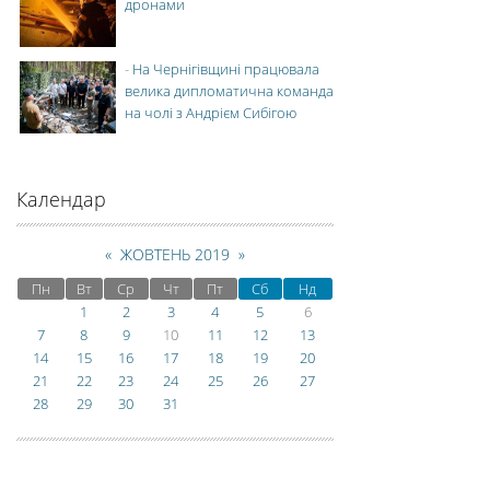
дронами
-
На Чернігівщині працювала
велика дипломатична команда
на чолі з Андрієм Сибігою
Календар
«
ЖОВТЕНЬ 2019
»
Пн
Вт
Ср
Чт
Пт
Сб
Нд
1
2
3
4
5
6
7
8
9
10
11
12
13
14
15
16
17
18
19
20
21
22
23
24
25
26
27
28
29
30
31