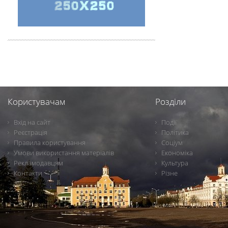
Користувачам
Розділи
Вхід на сайт
Події
Реєстрація
Політика
Правила користування
Соціум
Умови використання матеріалів
Економіка
Рекламодавцям
Культура
Контакти
Різне