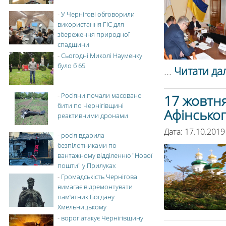
-
У Чернігові обговорили
використання ГІС для
збереження природної
спадщини
-
Сьогодні Миколі Науменку
було б 65
...
Читати дал
-
Росіяни почали масовано
17 жовтн
бити по Чернігівщині
Афінсько
реактивними дронами
Дата: 17.10.2019
-
росія вдарила
безпілотниками по
вантажному відділенню "Нової
пошти" у Прилуках
-
Громадськість Чернігова
вимагає відремонтувати
пам’ятник Богдану
Хмельницькому
-
ворог атакує Чернігівщину